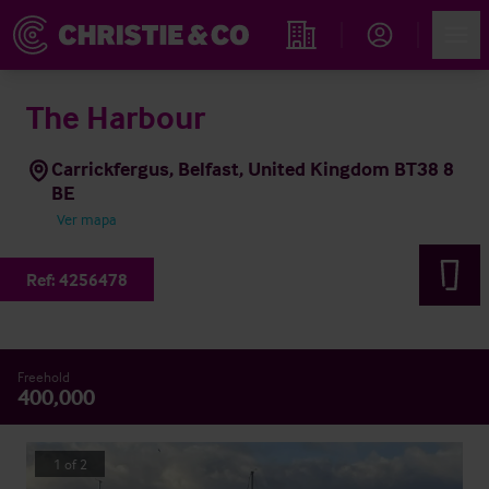
Account
Men
Propiedades
The Harbour
Carrickfergus, Belfast, United Kingdom BT38 8
BE
Ver mapa
Ref:
4256478
Freehold
400,000
1
of
2