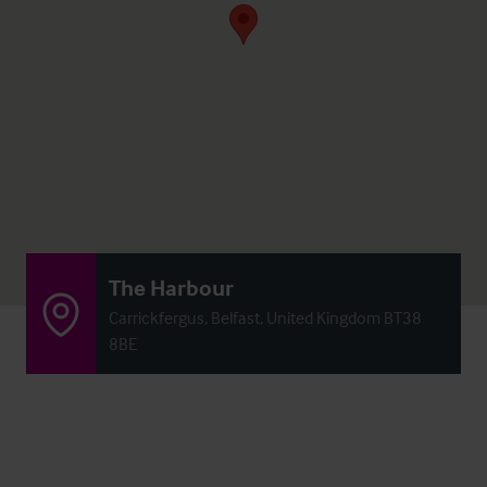
The Harbour
Carrickfergus, Belfast, United Kingdom BT38
8BE