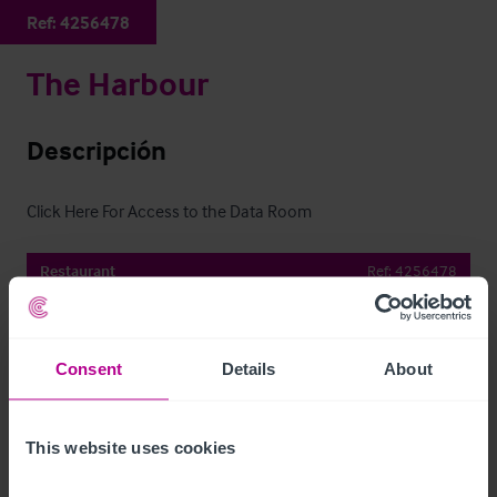
Ref:
4256478
The Harbour
Descripción
Click Here For Access to the Data Room
Restaurant
Ref:
4256478
Descargar
Consent
Details
About
Compartir por e-mail
This website uses cookies
Contacto