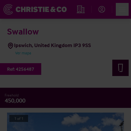
Account
Men
Propiedades
Swallow
Ipswich, United Kingdom IP3 9SS
Ver mapa
Ref:
4256487
Freehold
450,000
1
of
1