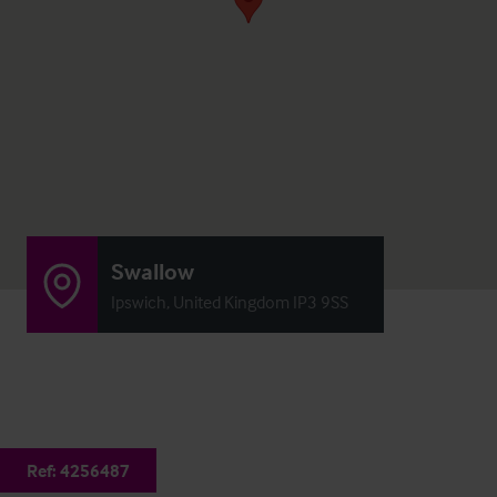
Swallow
Ipswich, United Kingdom IP3 9SS
Ref:
4256487