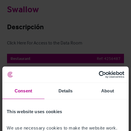
Swallow
Descripción
Click Here For Access to the Data Room
Restaurant
Ref:
4256487
Descargar
Compartir por e-mail
Consent
Details
About
This website uses cookies
Contacto
We use necessary cookies to make the website work. 