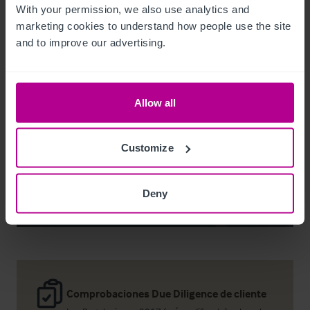
With your permission, we also use analytics and 
marketing cookies to understand how people use the site 
and to improve our advertising.
Noel Moffitt
Senior Director - Corporate Pubs and Restaurants
Allow all
+44 7713 061 594
noel.moffitt@christie.com
Customize
Contacto
Deny
Comprobaciones Due Diligence de cliente