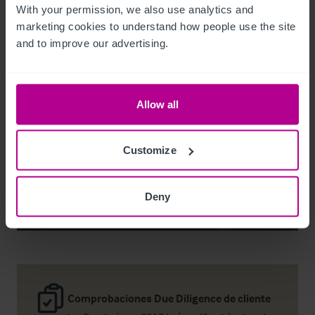
With your permission, we also use analytics and 
marketing cookies to understand how people use the site 
and to improve our advertising.
Noel Moffitt
Senior Director - Corporate Pubs and Restaurants
Allow all
+44 7713 061 594
noel.moffitt@christie.com
Customize
Contacto
Deny
Comprobaciones Due Diligence de cliente