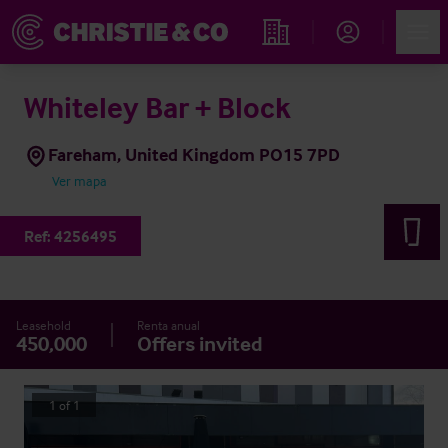
Account
Men
Propiedades
Whiteley Bar + Block
Fareham, United Kingdom PO15 7PD
Ver mapa
Ref:
4256495
Leasehold
Renta anual
450,000
Offers invited
1
of
1