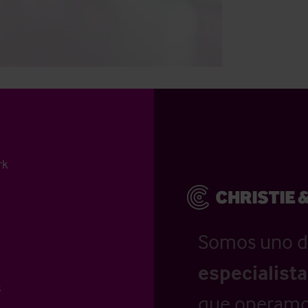
rk
Somos uno d
especialist
s
que operamo