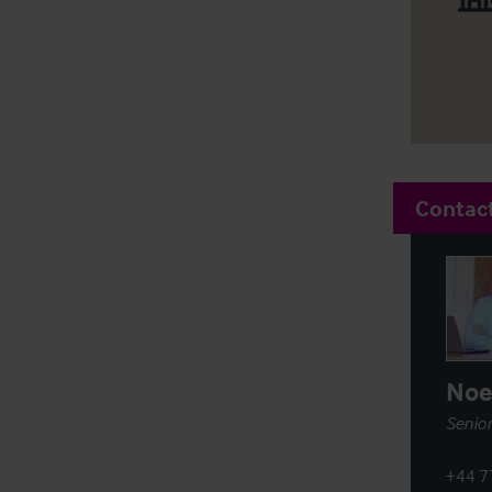
Contac
Noe
Senior
+44 7