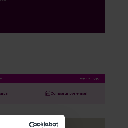
t
Ref:
4256499
argar
Compartir por e-mail