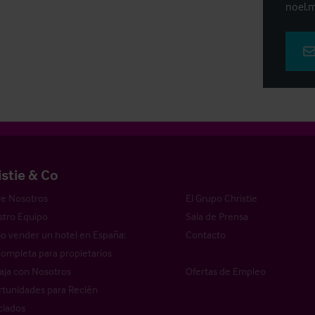
noel.m
istie & Co
e Nosotros
El Grupo Christie
tro Equipo
Sala de Prensa
 vender un hotel en España:
Contacto
completa para propietarios
aja con Nosotros
Ofertas de Empleo
tunidades para Recién
ciados