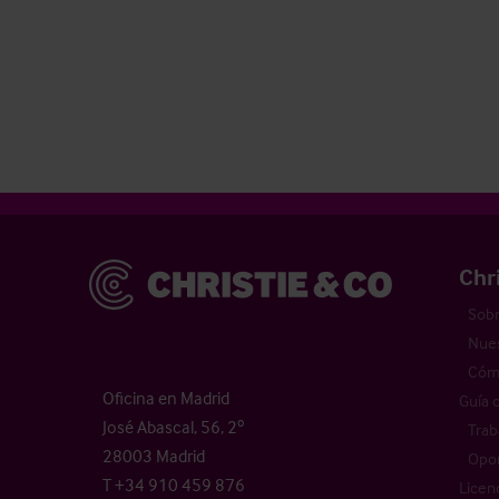
Christie & Co
Chr
Sobr
Nues
Cómo
Oficina en Madrid
Guía 
José Abascal, 56, 2º
Trab
28003 Madrid
Opor
T +34 910 459 876
Licen