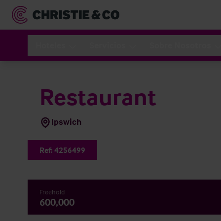
Hoteles
Servicios
Sobre Nosotros
Restaurant
Ipswich
Ref:
4256499
Freehold
600,000