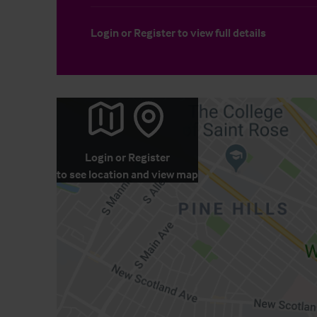
Login
or
Register
to view full details
Login
or
Register
to see location and view map