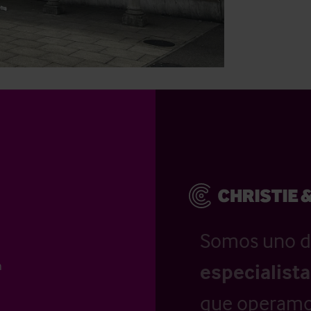
Somos uno d
n
especialist
que operamo