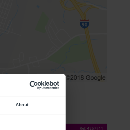
About
operty Details
Ref:
4267911