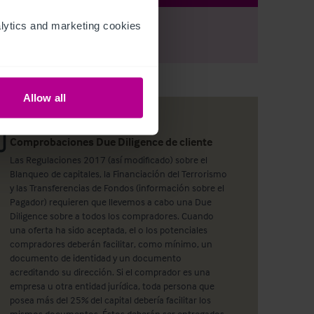
ytics and marketing cookies 
r
Register
to view full details
Allow all
Comprobaciones Due Diligence de cliente
Las Regulaciones 2017 (así modificado) sobre el
Blanqueo de capitales, la Financiación del Terrorismo
y las Transferencias de Fondos (información sobre el
Pagador) requieren que llevemos a cabo una Due
Diligence sobre a todos los compradores. Cuando
una oferta ha sido aceptada, el o los potenciales
compradores deberán facilitar, como mínimo, un
documento de identidad y un documento
acreditando su dirección. Si el comprador es una
empresa u otra entidad jurídica, toda persona que
posea más del 25% del capital debería facilitar los
mismos documentos. Éstos deberán ser entregados