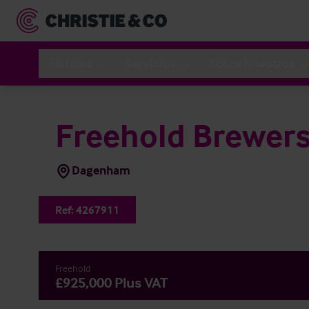
Hoteles
Servicios
Sobre Nosotros
Freehold Brewers
Dagenham
Ref:
4267911
Freehold
£925,000 Plus VAT