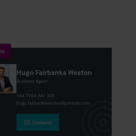
to
Hugo Fairbanks Weston
Business Agent
+44 7764 241 303
hugo.fairbanksweston@christie.com
Contacto