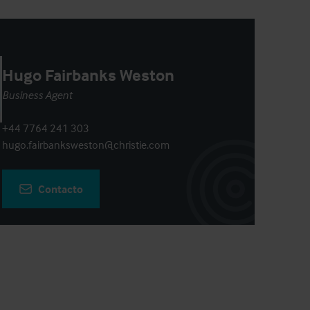
Hugo Fairbanks Weston
Business Agent
+44 7764 241 303
hugo.fairbanksweston@christie.com
Contacto