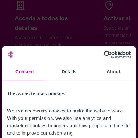
Acceda a todos los
Activar aler
detalles
Sea de los primer
información sobr
Acceda a toda la información
propiedades disp
relativa a las propiedades
cómo desea recibi
disponibles, mapas de ubicación,
planos, visitas, folletos y mucho más.
Consent
Details
About
Regístrese ahora
This website uses cookies
¿Ya tiene una cuenta?
Iniciar sesión
We use necessary cookies to make the website work. 
With your permission, we also use analytics and 
marketing cookies to understand how people use the site 
and to improve our advertising.