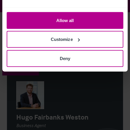
Allow all
Access Property Details
Ref:
4267912
Customize
Login
or
Register
to view full details
Deny
Contacto
Hugo Fairbanks Weston
Business Agent