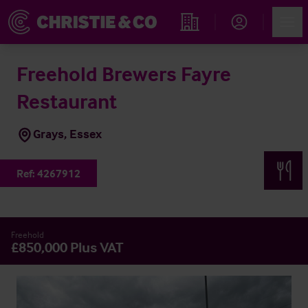
Account
Men
Propiedades
Freehold Brewers Fayre
Restaurant
Grays, Essex
Ref:
4267912
Freehold
£850,000 Plus VAT