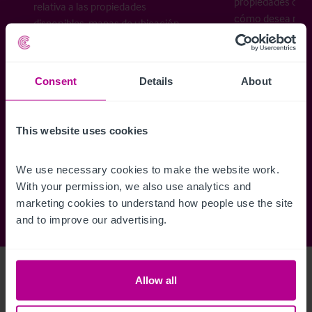
propiedades disp
relativa a las propiedades
cómo desea recibi
disponibles, mapas de ubicación,
planos, visitas, folletos y mucho más.
Consent
Details
About
Regístrese ahora
This website uses cookies
¿Ya tiene una cuenta?
Iniciar sesión
We use necessary cookies to make the website work. 
With your permission, we also use analytics and 
marketing cookies to understand how people use the site 
and to improve our advertising.
Access Property Details
Ref:
4267918
Allow all