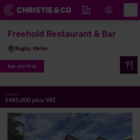
Account
Men
Propiedades
Freehold Restaurant & Bar
Rugby, Warks
Ref:
4267918
Freehold
£495,000 plus VAT