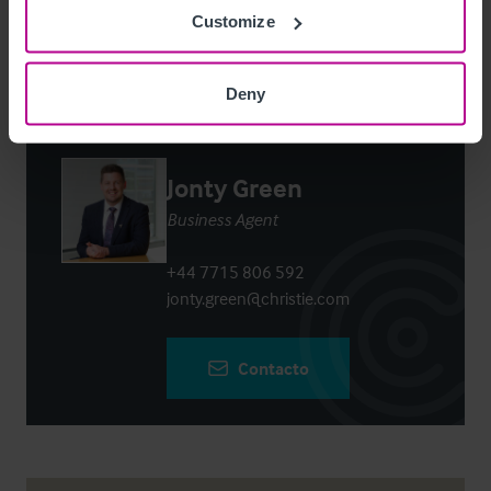
Login
or
Register
to view full details
Customize
Deny
Contacto
Jonty Green
Business Agent
+44 7715 806 592
jonty.green@christie.com
Contacto