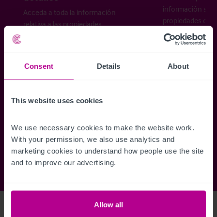
información sobr
Acceda a toda la información
propiedades disp
relativa a las propiedades
cómo desea recibi
disponibles, mapas de ubicación,
planos, visitas, folletos y mucho más.
Consent
Details
About
Regístrese ahora
This website uses cookies
¿Ya tiene una cuenta?
Iniciar sesión
We use necessary cookies to make the website work. 
With your permission, we also use analytics and 
marketing cookies to understand how people use the site 
and to improve our advertising.
Allow all
Access Property Details
Ref:
5265420