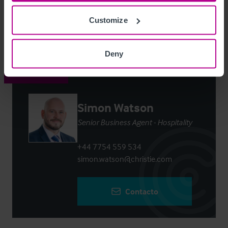
Customize
Login
or
Register
to view full details
Deny
Contacto
Simon Watson
Senior Business Agent - Hospitality
+44 7754 559 534
simon.watson@christie.com
Contacto