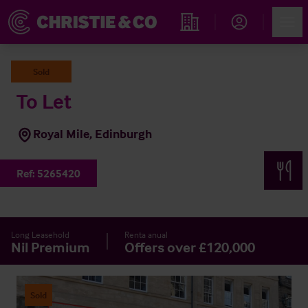
Account
Men
Propiedades
Sold
To Let
Royal Mile, Edinburgh
Ref:
5265420
Long Leasehold
Renta anual
Nil Premium
Offers over £120,000
Sold