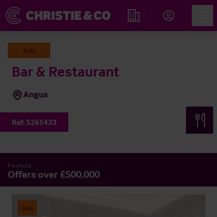
Account
Men
Propiedades
Sold
Bar & Restaurant
Angus
Ref:
5265433
Freehold
Offers over £500,000
Sold