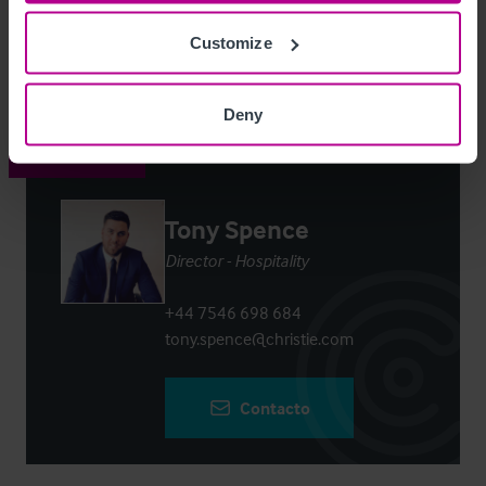
Customize
Login
or
Register
to view full details
Deny
Contacto
Tony Spence
Director - Hospitality
+44 7546 698 684
tony.spence@christie.com
Contacto