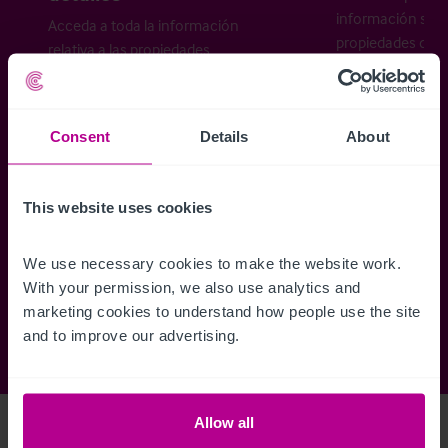
información sobr
Acceda a toda la información
propiedades disp
relativa a las propiedades
cómo desea recibi
disponibles, mapas de ubicación,
planos, visitas, folletos y mucho más.
Consent
Details
About
Regístrese ahora
This website uses cookies
¿Ya tiene una cuenta?
Iniciar sesión
We use necessary cookies to make the website work. 
With your permission, we also use analytics and 
marketing cookies to understand how people use the site 
and to improve our advertising.
Allow all
Access Property Details
Ref:
5265433