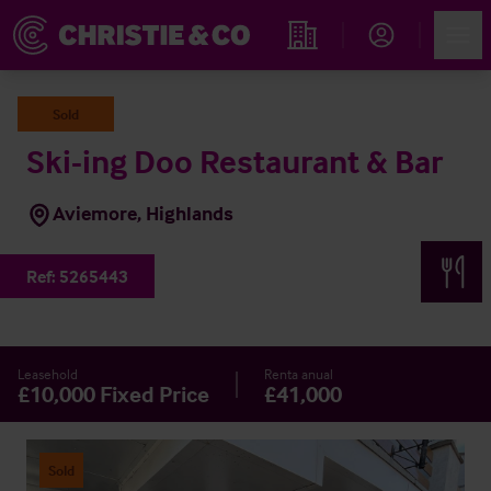
Account
Men
Propiedades
Sold
Ski-ing Doo Restaurant & Bar
Aviemore, Highlands
Ref:
5265443
Leasehold
Renta anual
£10,000 Fixed Price
£41,000
Sold