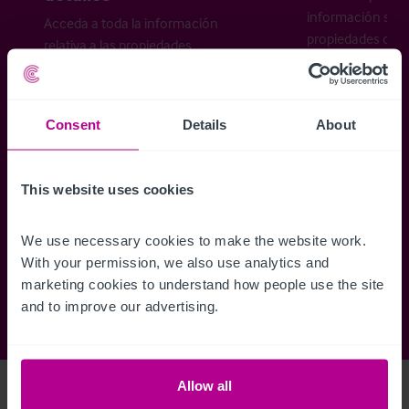
información sobr
Acceda a toda la información
propiedades disp
relativa a las propiedades
cómo desea recibi
disponibles, mapas de ubicación,
planos, visitas, folletos y mucho más.
Consent
Details
About
Regístrese ahora
This website uses cookies
¿Ya tiene una cuenta?
Iniciar sesión
We use necessary cookies to make the website work. 
With your permission, we also use analytics and 
marketing cookies to understand how people use the site 
and to improve our advertising.
Allow all
Access Property Details
Ref:
5265443