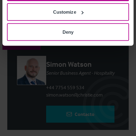
Customize
Login
or
Register
to view full details
Deny
Contacto
Simon Watson
Senior Business Agent - Hospitality
+44 7754 559 534
simon.watson@christie.com
Contacto