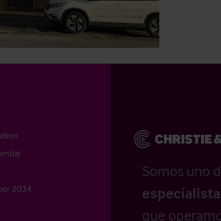
ation
ential
Somos uno d
ber 2034
especialist
que operamo