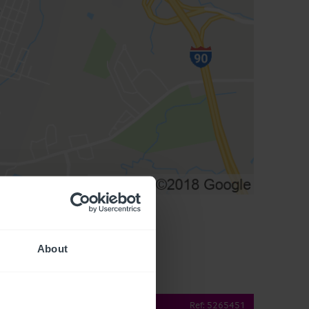
About
operty Details
Ref:
5265451