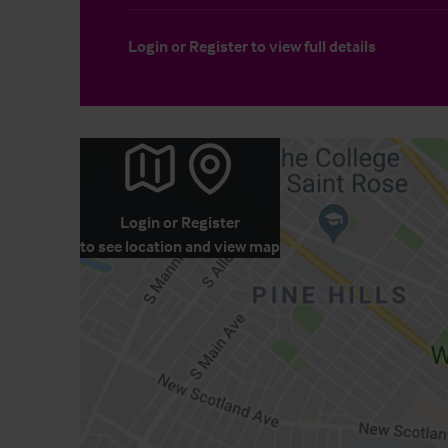
Login
or
Register
to view full details
Login
or
Register
to see location and view map