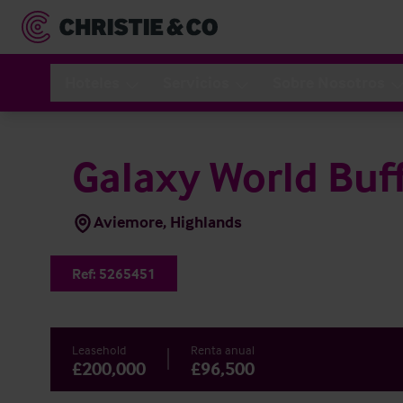
Hoteles
Servicios
Sobre Nosotros
Galaxy World Buf
Aviemore, Highlands
Ref:
5265451
Leasehold
Renta anual
£200,000
£96,500