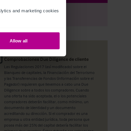
ytics and marketing cookies 
r
Register
to view full details
Allow all
Comprobaciones Due Diligence de cliente
Las Regulaciones 2017 (así modificado) sobre el
Blanqueo de capitales, la Financiación del Terrorismo
y las Transferencias de Fondos (información sobre el
Pagador) requieren que llevemos a cabo una Due
Diligence sobre a todos los compradores. Cuando
una oferta ha sido aceptada, el o los potenciales
compradores deberán facilitar, como mínimo, un
documento de identidad y un documento
acreditando su dirección. Si el comprador es una
empresa u otra entidad jurídica, toda persona que
posea más del 25% del capital debería facilitar los
mismos documentos. Éstos deberán ser entregados