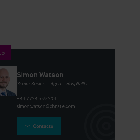
to
Simon Watson
Senior Business Agent - Hospitality
+44 7754 559 534
simon.watson@christie.com
Contacto