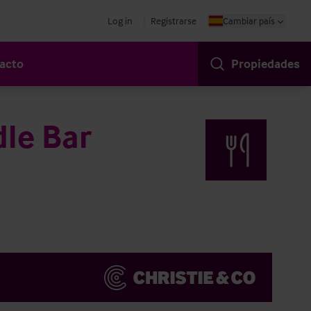
Log in
Registrarse
Cambiar país
acto
Propiedades
le Bar