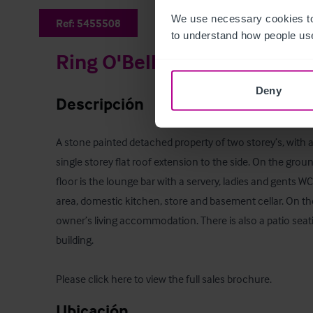
We use necessary cookies to
Ref:
5455508
to understand how people use
Ring O'Bells
Deny
Descripción
A stone painted detached property of two storey’s, with a
single storey flat roof extension to the side. On the groun
floor is the lounge bar with a servery, ladies and gents WC,
area, domestic kitchen, store and basement cellar. On the 
owner’s living accommodation. There is also a patio seatin
building.

Please click here to view the full sales brochure
.
Ubicación