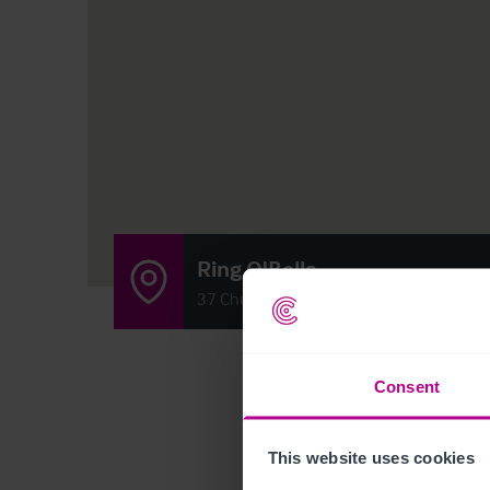
Ring O'Bells
37 Church Street, Swinton, Mexborough 
Consent
This website uses cookies