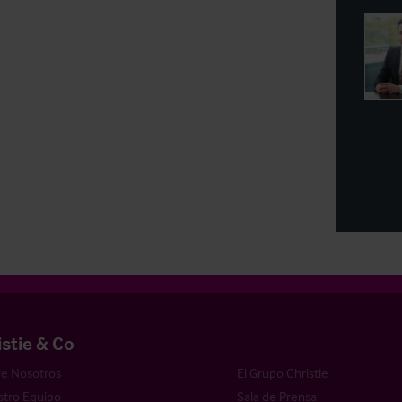
istie & Co
e Nosotros
El Grupo Christie
tro Equipo
Sala de Prensa