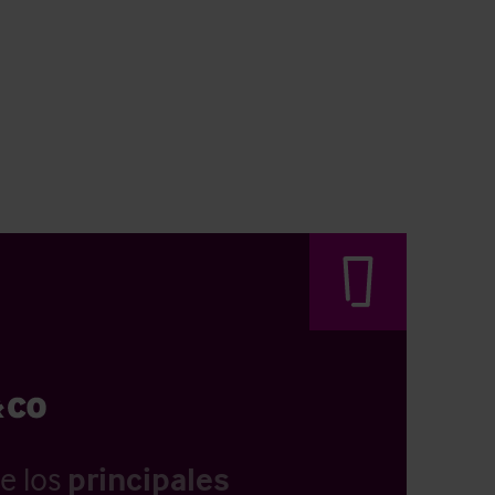
e los
principales