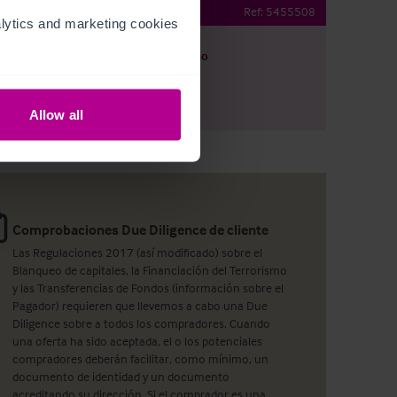
Public House
Ref:
5455508
ytics and marketing cookies 
argar
Ver plano
artir por e-mail
Allow all
Comprobaciones Due Diligence de cliente
Las Regulaciones 2017 (así modificado) sobre el
Blanqueo de capitales, la Financiación del Terrorismo
y las Transferencias de Fondos (información sobre el
Pagador) requieren que llevemos a cabo una Due
Diligence sobre a todos los compradores. Cuando
una oferta ha sido aceptada, el o los potenciales
compradores deberán facilitar, como mínimo, un
documento de identidad y un documento
acreditando su dirección. Si el comprador es una