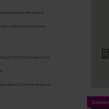
centre and one mile west of 
ies, a residential area and a 
piring 31/07/2033, subject to a 
0.

escription) for further details on 
Contac