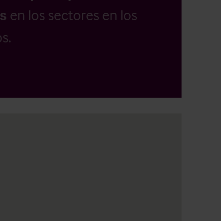
as
en los sectores en los
s.