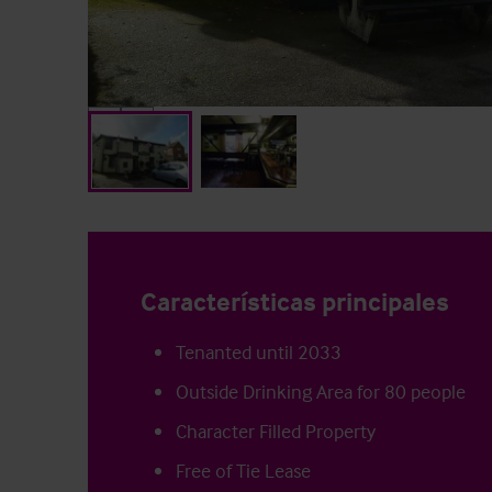
Características principales
Tenanted until 2033
Outside Drinking Area for 80 people
Character Filled Property
Free of Tie Lease