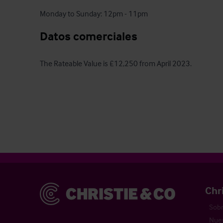
Monday to Sunday: 12pm - 11pm
Datos comerciales
The Rateable Value is £12,250 from April 2023.
Christie & Co
Chr
Sobr
Nues