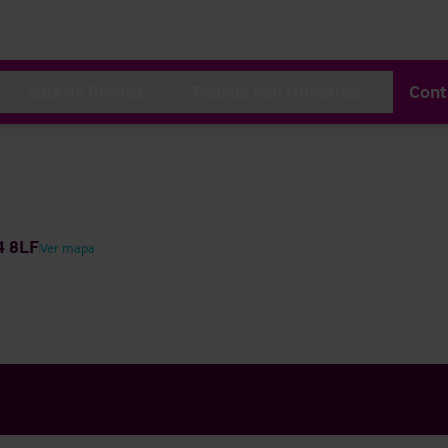
Sala de Prensa
Trabaja con Nosotros
Cont
4 8LF
Ver mapa