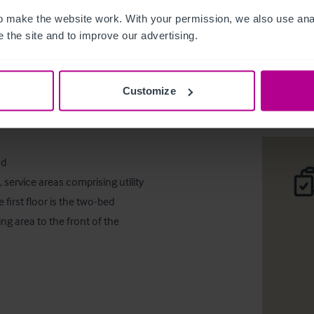
Freehold 
 make the website work. With your permission, we also use anal
 the site and to improve our advertising.
Desc
Comp
Customize


d

 service areas comprising utility 
first floor is the two-bed 
g area to the front of the 