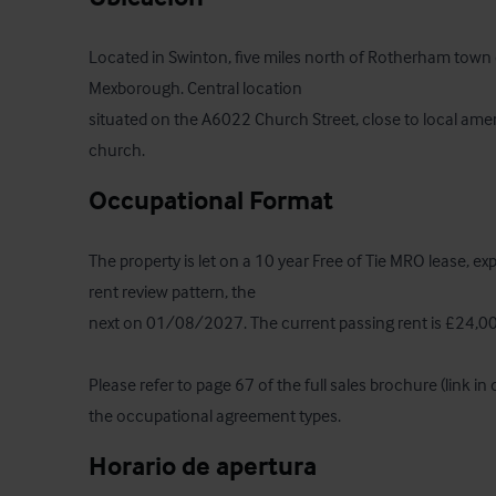
Located in Swinton, five miles north of Rotherham town 
Mexborough. Central location

situated on the A6022 Church Street, close to local amenit
church.
Occupational Format
The property is let on a 10 year Free of Tie MRO lease, ex
rent review pattern, the

next on 01/08/2027. The current passing rent is £24,00
Please refer to page 67 of the full sales brochure (link in d
the occupational agreement types.
Horario de apertura