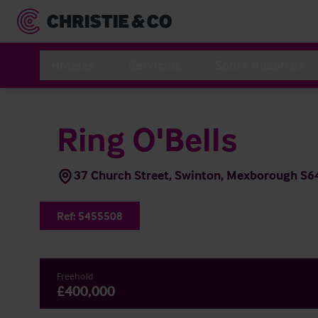
Hoteles
Servicios
Sobre Nosotros
Ring O'Bells
37 Church Street, Swinton, Mexborough S6
Ref:
5455508
Freehold
£400,000