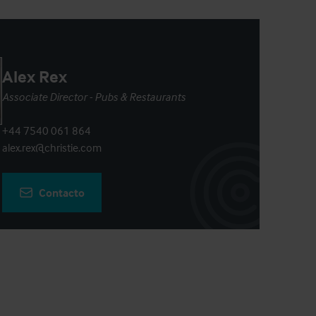
Alex Rex
Associate Director - Pubs & Restaurants
+44 7540 061 864
alex.rex@christie.com
Contacto