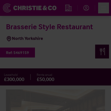
Account
Men
Propiedades
Brasserie Style Restaurant
North Yorkshire
Ref:
5469159
Leasehold
Renta anual
£300,000
£50,000