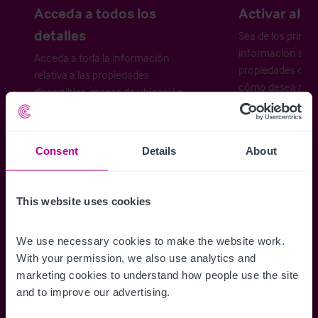
Acceda a todos los
Activar aler
detalles
Sea de los primer
información sobr
Acceda a toda la información
propiedades disp
relativa a las propiedades
cómo desea recibi
disponibles, mapas de ubicación,
planos, visitas, folletos y mucho más.
Consent
Details
About
Regístrese ahora
This website uses cookies
¿Ya tiene una cuenta?
Iniciar sesión
We use necessary cookies to make the website work. 
With your permission, we also use analytics and 
marketing cookies to understand how people use the site 
and to improve our advertising.