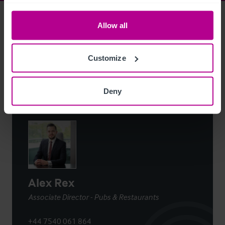
Access Property Details
Ref:
5469159
Allow all
Login
or
Register
to view full details
Customize
Deny
Contacto
Alex Rex
Associate Director - Pubs & Restaurants
+44 7540 061 864