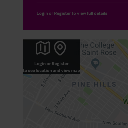
Login
or
Register
to view full details
Login
or
Register
to see location and view map