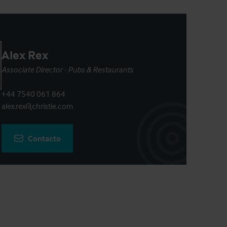
Alex Rex
Associate Director - Pubs & Restaurants
+44 7540 061 864
alex.rex@christie.com
Contacto