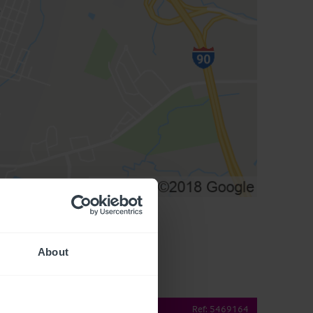
About
operty Details
Ref:
5469164