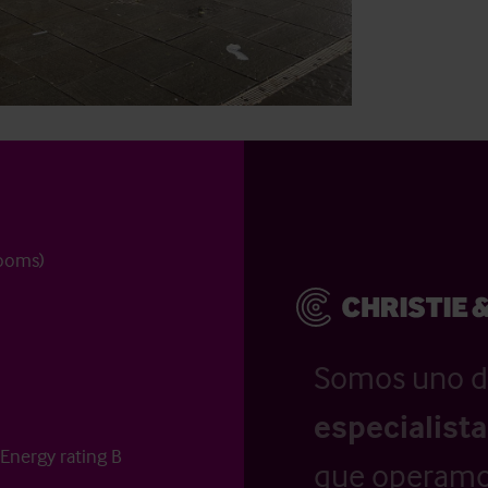
rooms)
Somos uno d
especialist
Energy rating B
que operamo