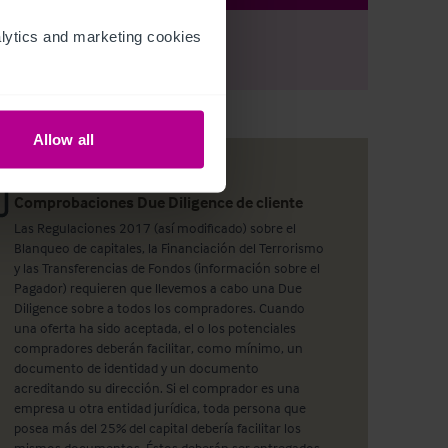
ytics and marketing cookies 
r
Register
to view full details
Allow all
Comprobaciones Due Diligence de cliente
Las Regulaciones 2017 (así modificado) sobre el
Blanqueo de capitales, la Financiación del Terrorismo
y las Transferencias de Fondos (información sobre el
Pagador) requieren que llevemos a cabo una Due
Diligence sobre a todos los compradores. Cuando
una oferta ha sido aceptada, el o los potenciales
compradores deberán facilitar, como mínimo, un
documento de identidad y un documento
acreditando su dirección. Si el comprador es una
empresa u otra entidad jurídica, toda persona que
posea más del 25% del capital debería facilitar los
mismos documentos. Éstos deberán ser entregados