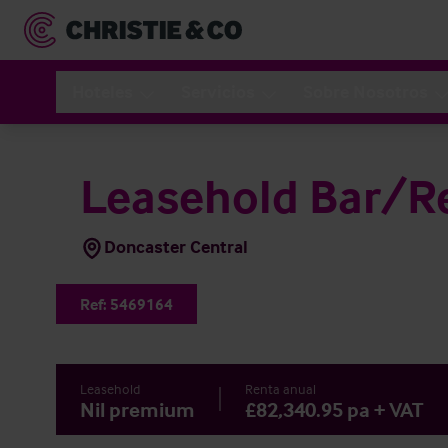
Hoteles
Servicios
Sobre Nosotros
Leasehold Bar/R
Doncaster Central
Ref:
5469164
Leasehold
Renta anual
Nil premium
£82,340.95 pa + VAT