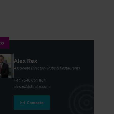
to
Alex Rex
Associate Director - Pubs & Restaurants
+44 7540 061 864
alex.rex@christie.com
Contacto