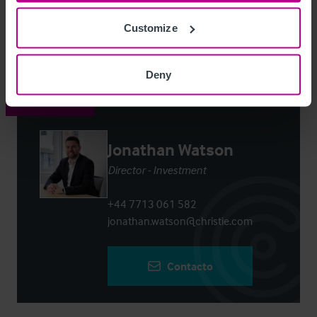
Customize
Login
or
Register
to view full details
Deny
Contacto
Jonathan Watson
Director - Investment
+44 7713 061 582
jonathan.watson@christie.com
Contacto