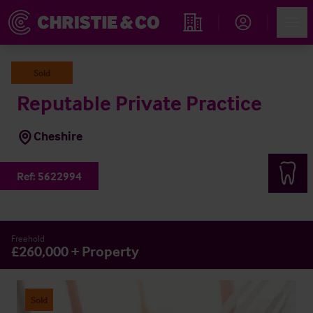
Account
Men
Propiedades
Sold
Reputable Private Practice
Cheshire
Ref:
5622994
Freehold
£260,000 + Property
Sold