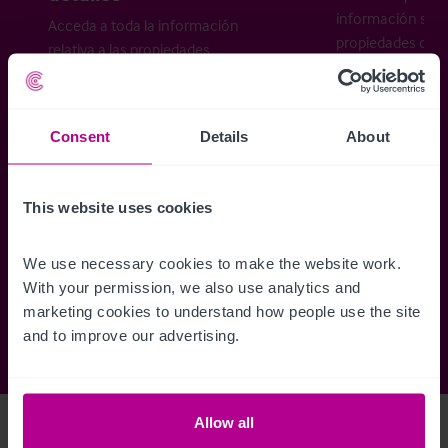
información sobr
Acceda a toda la información
propiedades disp
relativa a las propiedades
cómo desea recibi
disponibles, mapas de ubicación,
planos, visitas, folletos y mucho más.
Consent
Details
About
Regístrese ahora
This website uses cookies
¿Ya tiene una cuenta?
Iniciar sesión
We use necessary cookies to make the website work. 
With your permission, we also use analytics and 
marketing cookies to understand how people use the site 
and to improve our advertising.
Allow all
Access Property Details
Ref:
5622994