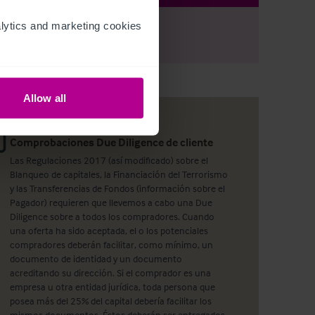
ytics and marketing cookies 
r
Register
to view full details
Allow all
Comprobaciones Due Diligence de cliente
Las Regulaciones 2017 (así modificado) sobre el
Blanqueo de capitales, la Financiación del Terrorismo
y las Transferencias de Fondos (información sobre el
Pagador) requieren que llevemos a cabo una Due
Diligence sobre a todos los compradores. Cuando
una oferta ha sido aceptada, el o los potenciales
compradores deberán facilitar, como mínimo, un
documento de identidad y un documento
acreditando su dirección. Si el comprador es una
empresa u otra entidad jurídica, toda persona que
posea más del 25% del capital debería facilitar los
mismos documentos. Éstos deberán ser entregados