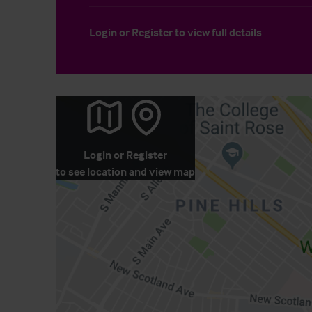
Login
or
Register
to view full details
Login
or
Register
to see location and view map