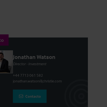
to
Jonathan Watson
Director - Investment
+44 7713 061 582
jonathan.watson@christie.com
Contacto