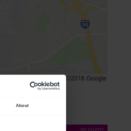
About
operty Details
Ref:
5622997