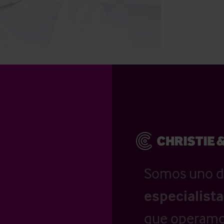
Somos uno d
especialist
que operamo