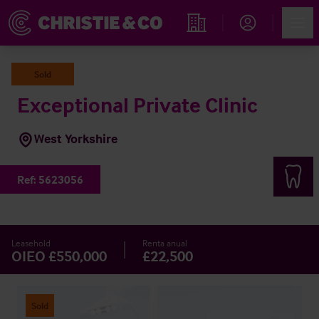
Account
Men
Propiedades
Sold
Exceptional Private Clinic
West Yorkshire
Ref:
5623056
Leasehold
Renta anual
OIEO £550,000
£22,500
Sold