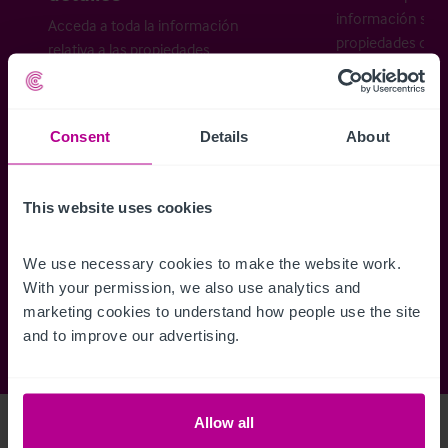
información sobr
Acceda a toda la información
propiedades disp
relativa a las propiedades
cómo desea recibi
disponibles, mapas de ubicación,
planos, visitas, folletos y mucho más.
Consent
Details
About
Regístrese ahora
This website uses cookies
¿Ya tiene una cuenta?
Iniciar sesión
We use necessary cookies to make the website work. 
With your permission, we also use analytics and 
marketing cookies to understand how people use the site 
and to improve our advertising.
Allow all
Access Property Details
Ref:
5623056