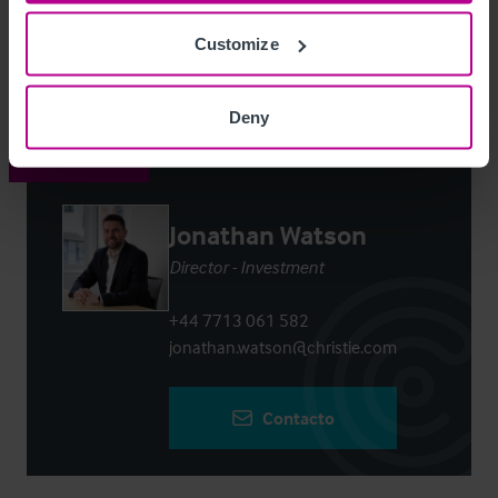
Customize
Login
or
Register
to view full details
Deny
Contacto
Jonathan Watson
Director - Investment
+44 7713 061 582
jonathan.watson@christie.com
Contacto