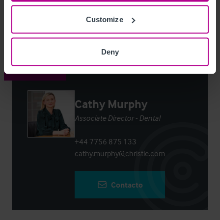
Customize
Login
or
Register
to view full details
Deny
Contacto
Cathy Murphy
Associate Director - Dental
+44 7756 875 133
cathy.murphy@christie.com
Contacto