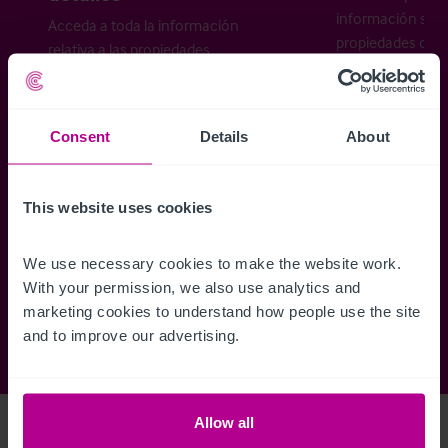
información sobr
Acceda a toda la información
propiedades disp
relativa a las propiedades
cómo desea recibi
disponibles, mapas de ubicación,
planos, visitas, folletos y mucho más.
Consent
Details
About
Regístrese ahora
This website uses cookies
¿Ya tiene una cuenta?
Iniciar sesión
We use necessary cookies to make the website work. 
With your permission, we also use analytics and 
marketing cookies to understand how people use the site 
and to improve our advertising.
Allow all
Access Property Details
Ref:
5623065