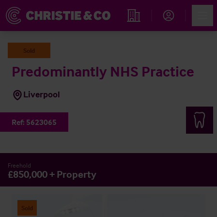
Account
Men
Propiedades
Sold
Predominantly NHS Practice
Liverpool
Ref:
5623065
Freehold
£850,000 + Property
Sold