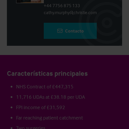
+44 7756 875 133
cathy.murphy@christie.com
Contacto
Características principales
NHS Contract of £447,315
11,716 UDAs at £38.18 per UDA
FPI income of £31,592
Far reaching patient catchment
Two surgeries