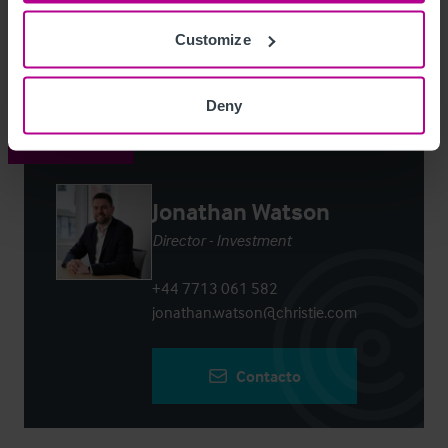
Customize
Login
or
Register
to view full details
Deny
Contacto
Jonathan Watson
Director - Investment
+44 7713 061 582
jonathan.watson@christie.com
Contacto