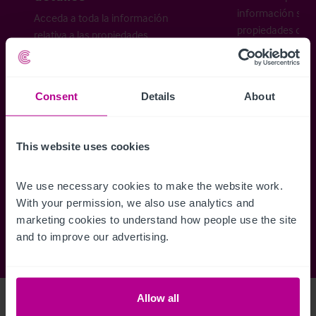
información sobr
Acceda a toda la información
propiedades disp
relativa a las propiedades
cómo desea recibi
disponibles, mapas de ubicación,
planos, visitas, folletos y mucho más.
Consent
Details
About
Regístrese ahora
This website uses cookies
¿Ya tiene una cuenta?
Iniciar sesión
We use necessary cookies to make the website work. 
With your permission, we also use analytics and 
marketing cookies to understand how people use the site 
and to improve our advertising.
Allow all
Access Property Details
Ref:
5623066