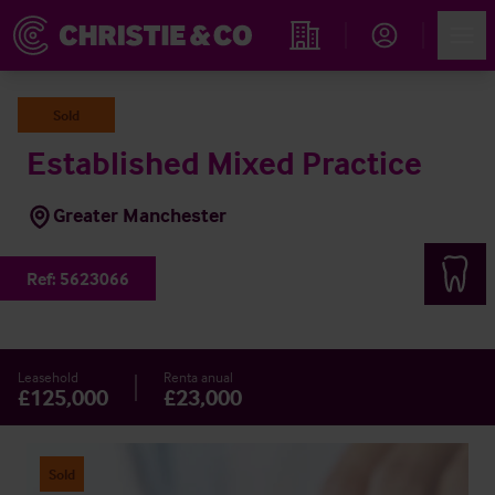
Account
Men
Propiedades
Sold
Established Mixed Practice
Greater Manchester
Ref:
5623066
Leasehold
Renta anual
£125,000
£23,000
Sold