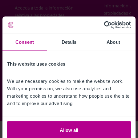
información sobr
Acceda a toda la información
propiedades disp
relativa a las propiedades
cómo desea recibi
disponibles, mapas de ubicación,
planos, visitas, folletos y mucho más.
Consent
Details
About
Regístrese ahora
This website uses cookies
¿Ya tiene una cuenta?
Iniciar sesión
We use necessary cookies to make the website work. 
With your permission, we also use analytics and 
marketing cookies to understand how people use the site 
and to improve our advertising.
Allow all
Access Property Details
Ref:
5623074