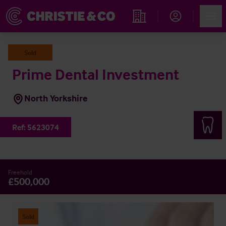
Account
Men
Propiedades
Sold
Prime Dental Investment
North Yorkshire
Ref:
5623074
Freehold
£500,000
Sold