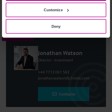
Customize
Login
or
Register
to view full details
Deny
Contacto
Jonathan Watson
Director - Investment
+44 7713 061 582
jonathan.watson@christie.com
Contacto