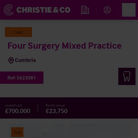
Account
Men
Propiedades
Sold
Four Surgery Mixed Practice
Cumbria
Ref:
5623081
Leasehold
Renta anual
£700,000
£23,750
Sold