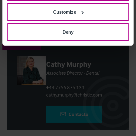
Customize
Login
or
Register
to view full details
Deny
Contacto
Cathy Murphy
Associate Director - Dental
+44 7756 875 133
cathy.murphy@christie.com
Contacto