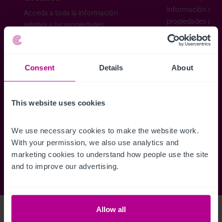
información sobr
Acceda a toda la información
propiedades disp
relativa a las propiedades
cómo desea recibi
disponibles, mapas de ubicación,
planos, visitas, folletos y mucho más.
Consent
Details
About
Regístrese ahora
This website uses cookies
¿Ya tiene una cuenta?
Iniciar sesión
We use necessary cookies to make the website work. 
With your permission, we also use analytics and 
marketing cookies to understand how people use the site 
and to improve our advertising.
Allow all
Access Property Details
Ref:
5623081