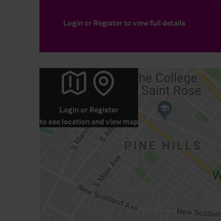
Login
or
Register
to view full details
Login
or
Register
to see location and view map