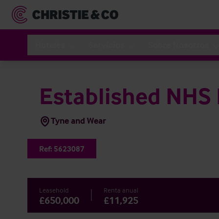
Hoteles
Servicios
Sobre Nosotros
Established NHS 
Tyne and Wear
Ref:
5623087
Leasehold
Renta anual
£650,000
£11,925