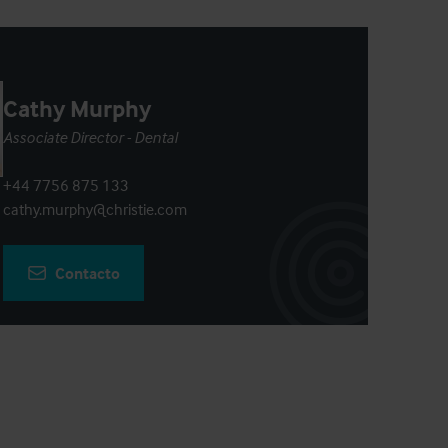
Cathy Murphy
Associate Director - Dental
+44 7756 875 133
cathy.murphy@christie.com
Contacto