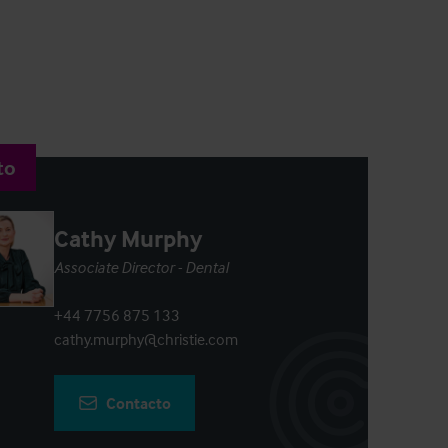
to
Cathy Murphy
Associate Director - Dental
+44 7756 875 133
cathy.murphy@christie.com
Contacto