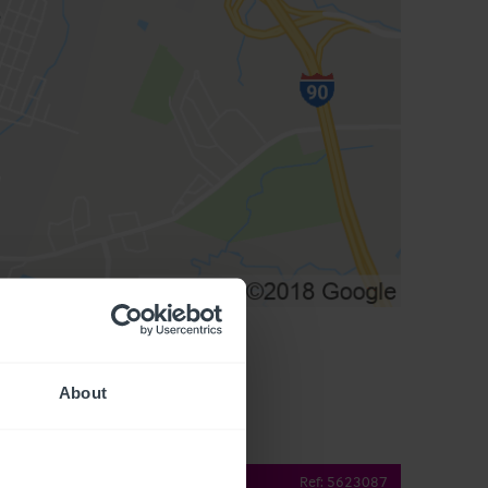
About
operty Details
Ref:
5623087