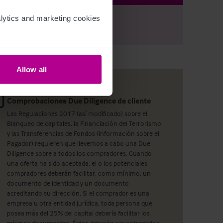
ytics and marketing cookies 
r
Register
to view full details
Allow all
Comprobaciones Due Diligence de cliente
Las Regulaciones 2017 (así modificado) sobre el
Blanqueo de capitales, la Financiación del Terrorismo
y las Transferencias de Fondos (información sobre el
Pagador) requieren que llevemos a cabo una Due
Diligence sobre a todos los compradores. Cuando
una oferta ha sido aceptada, el o los potenciales
compradores deberán facilitar, como mínimo, un
documento de identidad y un documento
acreditando su dirección. Si el comprador es una
empresa u otra entidad jurídica, toda persona que
posea más del 25% del capital debería facilitar los
mismos documentos. Éstos deberán ser entregados