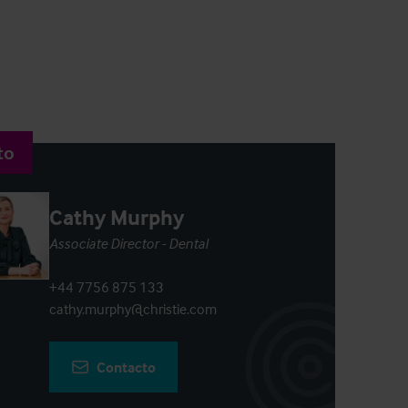
to
Cathy Murphy
Associate Director - Dental
+44 7756 875 133
cathy.murphy@christie.com
Contacto