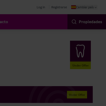
Log in
Registrarse
Cambiar país
acto
Propiedades
Under Offer
Under Offer