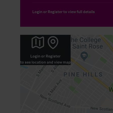
Login
or
Register
to view full details
Login
or
Register
to see location and view map