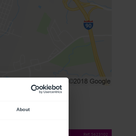
About
operty Details
Ref:
5623102