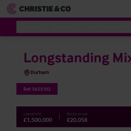
Hoteles
Servicios
Sobre Nosotros
Longstanding Mix
Durham
Ref:
5623102
Leasehold
Renta anual
£1,500,000
£20,058