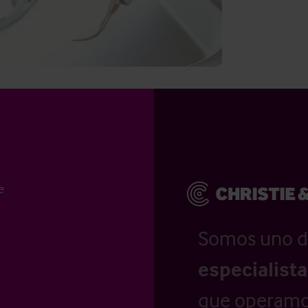
e
Somos uno d
especialist
que operamo