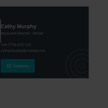
Cathy Murphy
Associate Director - Dental
+44 7756 875 133
cathy.murphy@christie.com
Contacto