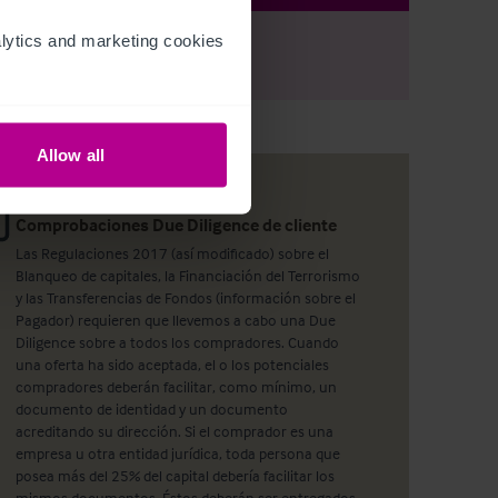
ytics and marketing cookies 
r
Register
to view full details
Allow all
Comprobaciones Due Diligence de cliente
Las Regulaciones 2017 (así modificado) sobre el
Blanqueo de capitales, la Financiación del Terrorismo
y las Transferencias de Fondos (información sobre el
Pagador) requieren que llevemos a cabo una Due
Diligence sobre a todos los compradores. Cuando
una oferta ha sido aceptada, el o los potenciales
compradores deberán facilitar, como mínimo, un
documento de identidad y un documento
acreditando su dirección. Si el comprador es una
empresa u otra entidad jurídica, toda persona que
posea más del 25% del capital debería facilitar los
mismos documentos. Éstos deberán ser entregados