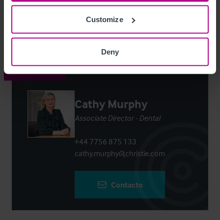
Customize
Login
or
Register
to view full details
Deny
Contacto
Cathy Murphy
Associate Director - Dental
+44 7756 875 133
cathy.murphy@christie.com
Contacto