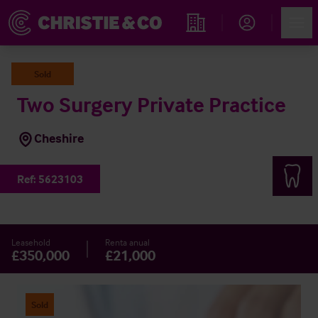
Account
Men
Propiedades
Sold
Two Surgery Private Practice
Cheshire
Ref:
5623103
Leasehold
Renta anual
£350,000
£21,000
Sold