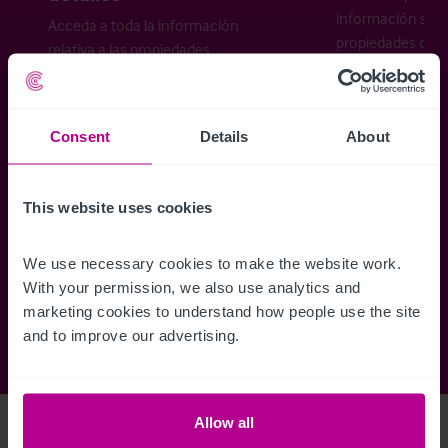
información sobr
Acceda a toda la información
propiedades disp
relativa a las propiedades
cómo desea recibi
disponibles, mapas de ubicación,
planos, visitas, folletos y mucho más.
Consent
Details
About
Regístrese ahora
This website uses cookies
¿Ya tiene una cuenta?
Iniciar sesión
We use necessary cookies to make the website work. 
With your permission, we also use analytics and 
marketing cookies to understand how people use the site 
and to improve our advertising.
Allow all
Access Property Details
Ref:
5623103