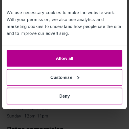
Due to family commitments the premises is running on 
We use necessary cookies to make the website work. 
limited opening hours providing a great opportunity to extend 
With your permission, we also use analytics and 
these for a new owner.
marketing cookies to understand how people use the site 
and to improve our advertising.
Datos económicos
Turnover for the year ending 2024 - £341,529

Allow all
Adjusted Net Profit - circa £49,267
Horario de apertura
Customize
Monday - Wednesday - Closed

Deny
Thursday & Friday - 5-11pm

Saturday - 12pm-12am

Sunday - 12pm-11pm
Datos comerciales