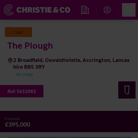
Account
Men
Propiedades
Sold
The Plough
2 Broadfield, Oswaldtwistle, Accrington, Lancas
hire BB5 3RY
Ver mapa
Ref:
5652082
Freehold
£395,000