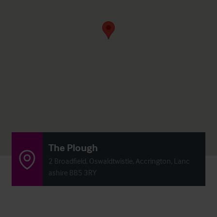
The Plough
2 Broadfield, Oswaldtwistle, Accrington, Lanc
ashire BB5 3RY