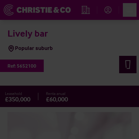
Account
Men
Propiedades
Lively bar
Popular suburb
Ref:
5652100
Leasehold
Renta anual
£350,000
£60,000