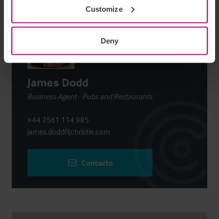
Contacto
Customize
Deny
James Dodd
Business Agent - Pubs and Restaurants
+44 7561 114 985
james.dodd@christie.com
Contacto