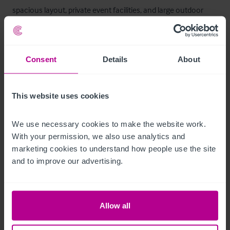
spacious layout, private event facilities, and large outdoor 
area, the venue is well-positioned for continued growth.

There is scope to expand the food offering, increase event 
bookings, and further develop the brand.
Consent
Details
About
Licencias
This website uses cookies
Premises License
We use necessary cookies to make the website work. 
Lively bar
Ref:
5652100
With your permission, we also use analytics and 
marketing cookies to understand how people use the site 
Descargar
and to improve our advertising.
Compartir por e-mail
Allow all