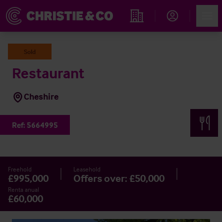
Account
Men
Propiedades
Sold
Restaurant
Cheshire
Ref:
5664995
Freehold
Leasehold
£995,000
Offers over: £50,000
Renta anual
£60,000