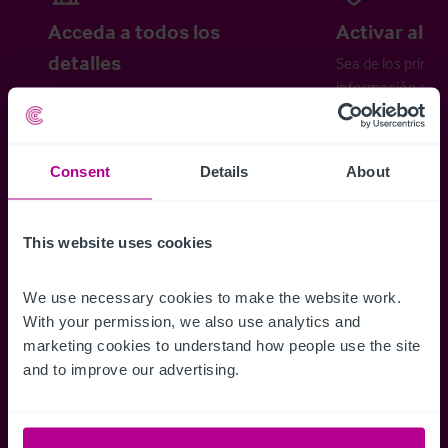
Acceda a todos los
Activar aler
detalles
Sea de los primer
información sobr
Acceda a toda la información
propiedades disp
relativa a las propiedades
cómo desea recibi
disponibles, mapas de ubicación,
planos, visitas, folletos y mucho más.
Consent
Details
About
This website uses cookies
Regístrese ahora
We use necessary cookies to make the website work. 
¿Ya tiene una cuenta?
Iniciar sesión
With your permission, we also use analytics and 
marketing cookies to understand how people use the site 
and to improve our advertising.