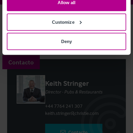
Allow all
Access Property Details
Ref:
5664995
Customize
Login
or
Register
to view full details
Deny
Contacto
Keith Stringer
Director - Pubs & Restaurants
+44 7764 241 307
keith.stringer@christie.com
Contacto