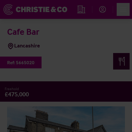
Account
Men
Propiedades
Cafe Bar
Lancashire
Ref:
5665020
Freehold
£475,000