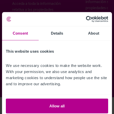
información sobr
Acceda a toda la información
propiedades disp
relativa a las propiedades
cómo desea recibi
disponibles, mapas de ubicación,
planos, visitas, folletos y mucho más.
Consent
Details
About
Regístrese ahora
This website uses cookies
¿Ya tiene una cuenta?
Iniciar sesión
We use necessary cookies to make the website work. 
With your permission, we also use analytics and 
marketing cookies to understand how people use the site 
and to improve our advertising.
Allow all
Access Property Details
Ref:
5665020