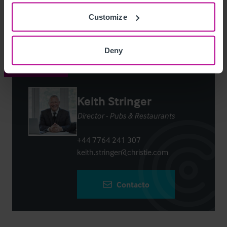
Customize
Login
or
Register
to view full details
Deny
Contacto
Keith Stringer
Director - Pubs & Restaurants
+44 7764 241 307
keith.stringer@christie.com
Contacto