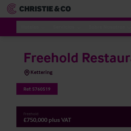
Hoteles
Servicios
Sobre Nosotros
Freehold Restaur
Kettering
Ref:
5760519
Freehold
£750,000 plus VAT