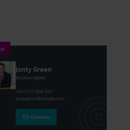
to
Jonty Green
Business Agent
+44 7715 806 592
jonty.green@christie.com
Contacto