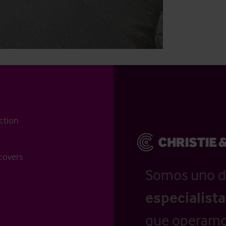
ction
 covers
Somos uno d
especialist
que operamo