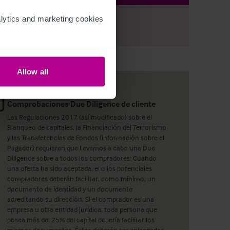
ytics and marketing cookies 
r
Register
to view full details
Allow all
Comprobaciones Due Diligence de cliente
Las Regulaciones 2017 (así modificado) sobre el
Blanqueo de capitales, la Financiación del Terrorismo
y las Transferencias de Fondos (información sobre el
Pagador) requieren que llevemos a cabo una Due
Diligence sobre a todos los compradores. Cuando
una oferta ha sido aceptada, el o los potenciales
compradores deberán facilitar, como mínimo, un
documento de identidad y un documento
acreditando su dirección. Si el comprador es una
empresa u otra entidad jurídica, toda persona que
posea más del 25% del capital debería facilitar los
mismos documentos. Éstos deberán ser entregados