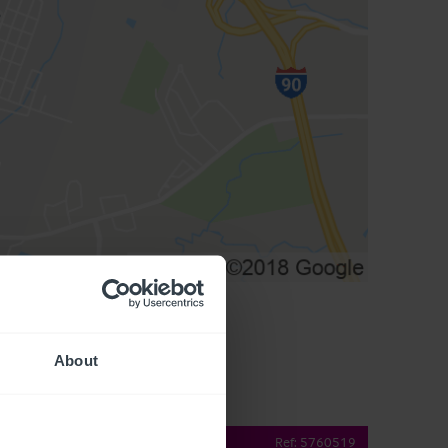
About
operty Details
Ref:
5760519