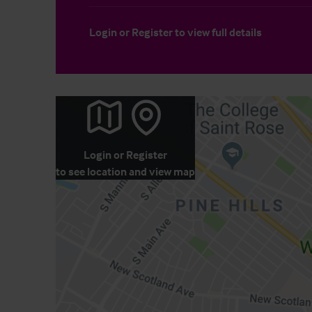
Login
or
Register
to view full details
Login
or
Register
to see location and view map