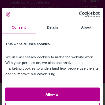
propiedades disp
relativa a las propiedades
cómo desea recibi
disponibles, mapas de ubicación,
planos, visitas, folletos y mucho más.
Consent
Details
About
Regístrese ahora
This website uses cookies
¿Ya tiene una cuenta?
Iniciar sesión
We use necessary cookies to make the website work. 
With your permission, we also use analytics and 
marketing cookies to understand how people use the site 
and to improve our advertising.
Access Property Details
Ref:
5760520
Allow all