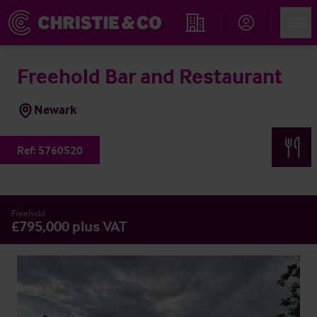
Account
Men
Propiedades
Freehold Bar and Restaurant
Newark
Ref:
5760520
Freehold
£795,000 plus VAT