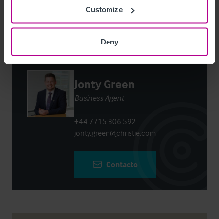
Login
or
Register
to view full details
Customize
Deny
Contacto
Jonty Green
Business Agent
+44 7715 806 592
jonty.green@christie.com
Contacto