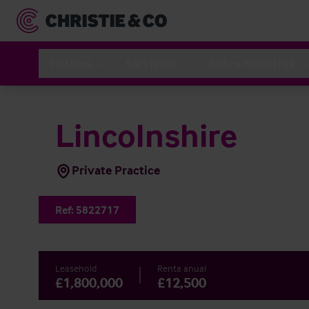
Hoteles
Servicios
Sobre Nosotros
Lincolnshire
Private Practice
Ref:
5822717
Leasehold
Renta anual
£1,800,000
£12,500