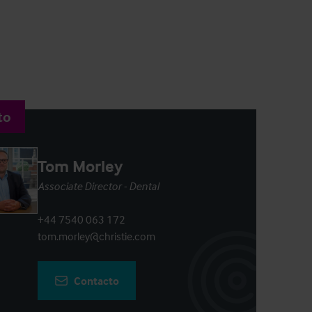
to
Tom Morley
Associate Director - Dental
+44 7540 063 172
tom.morley@christie.com
Contacto