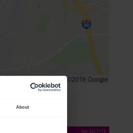
About
operty Details
Ref:
5822717