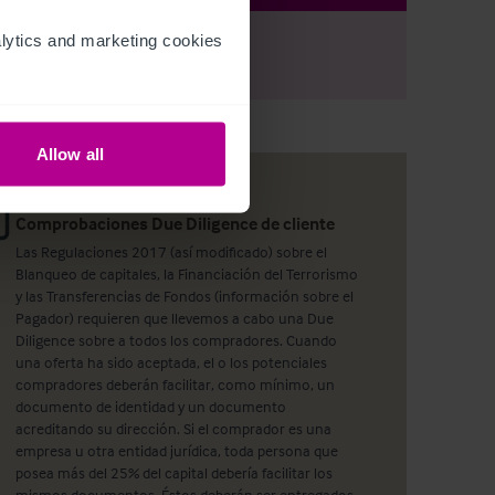
ytics and marketing cookies 
r
Register
to view full details
Allow all
Comprobaciones Due Diligence de cliente
Las Regulaciones 2017 (así modificado) sobre el
Blanqueo de capitales, la Financiación del Terrorismo
y las Transferencias de Fondos (información sobre el
Pagador) requieren que llevemos a cabo una Due
Diligence sobre a todos los compradores. Cuando
una oferta ha sido aceptada, el o los potenciales
compradores deberán facilitar, como mínimo, un
documento de identidad y un documento
acreditando su dirección. Si el comprador es una
empresa u otra entidad jurídica, toda persona que
posea más del 25% del capital debería facilitar los
mismos documentos. Éstos deberán ser entregados