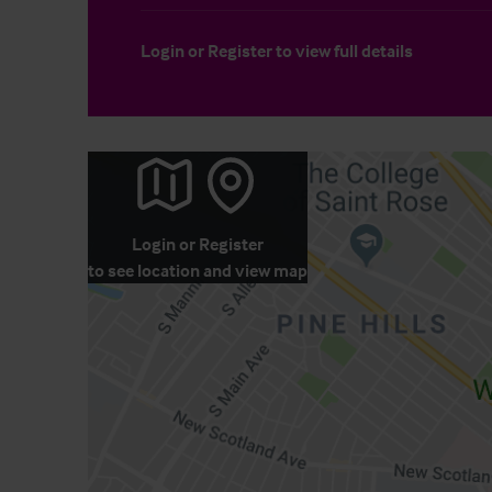
Login
or
Register
to view full details
Login
or
Register
to see location and view map