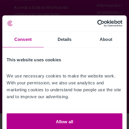
información sobr
Acceda a toda la información
propiedades disp
relativa a las propiedades
cómo desea recibi
disponibles, mapas de ubicación,
planos, visitas, folletos y mucho más.
Consent
Details
About
Regístrese ahora
This website uses cookies
¿Ya tiene una cuenta?
Iniciar sesión
We use necessary cookies to make the website work. 
With your permission, we also use analytics and 
marketing cookies to understand how people use the site 
and to improve our advertising.
Allow all
Access Property Details
Ref:
5822750