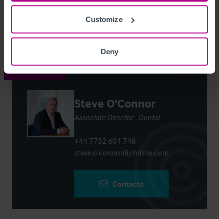
Customize
Login
or
Register
to view full details
Deny
Contacto
Steve O'Connor
Associate Director - Dental
+44 7732 601 748
steve.o'connor@christie.com
Contacto