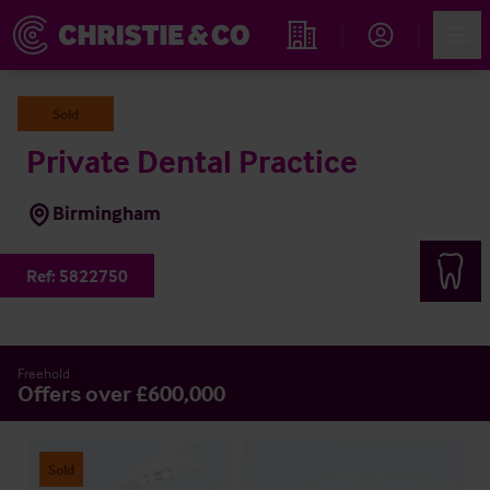
Account
Men
Propiedades
Sold
Private Dental Practice
Birmingham
Ref:
5822750
Freehold
Offers over £600,000
Sold