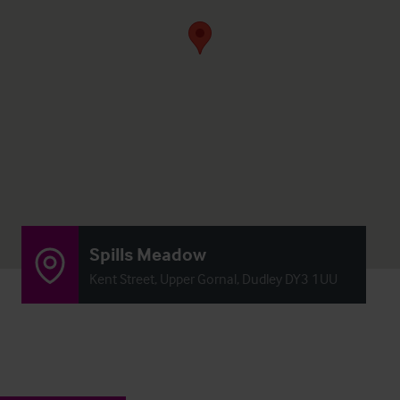
Spills Meadow
Kent Street, Upper Gornal, Dudley DY3 1UU