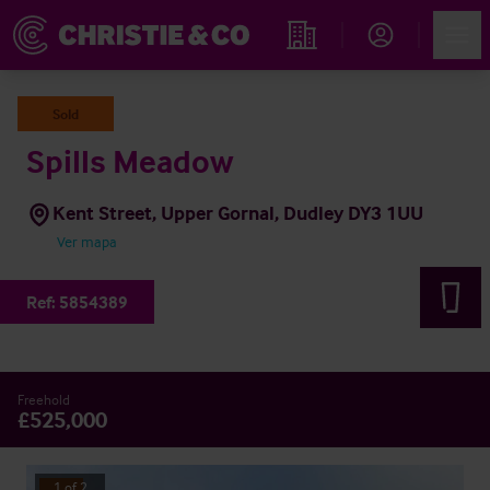
Account
Men
Propiedades
Sold
Spills Meadow
Kent Street, Upper Gornal, Dudley DY3 1UU
Ver mapa
Ref:
5854389
Freehold
£525,000
1
of
2