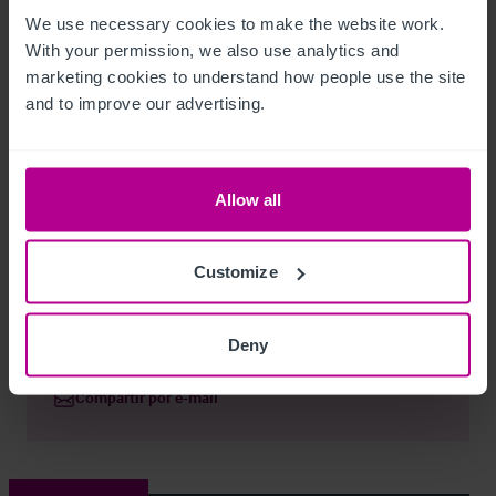
We use necessary cookies to make the website work. 
The rateable value is £8,400 from  01 April 2023
With your permission, we also use analytics and 
Licencias
marketing cookies to understand how people use the site 
and to improve our advertising.
VAT will be added to the purchase price of all properties and 
will be calculated if the property has living accommodation at 
Allow all
90% of the purchase price. It will be at 100% if the property 
does not have living accommodation.
Customize
Freehold Public House
Ref:
5854389
Deny
Ver plano
Compartir por e-mail