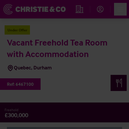
Account
Men
Propiedades
Under Offer
Vacant Freehold Tea Room
with Accommodation
Quebec, Durham
Ref:
6467100
Freehold
£300,000