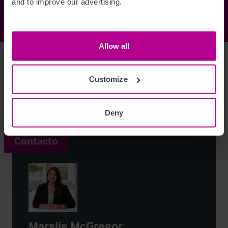
and to improve our advertising.
Allow all
Access Property Details
Ref:
6467100
Customize
Login
or
Register
to view full details
Deny
Contacto
Marslie McGregor