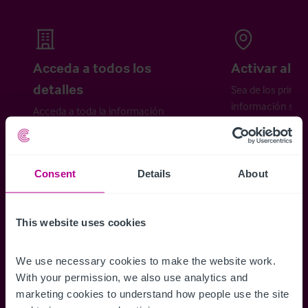
Acceda a todos los
Activar aler
detalles
Sea de los primer
información sobr
Acceda a toda la información
propiedades disp
relativa a las propiedades
cómo desea recibi
disponibles, mapas de ubicación,
planos, visitas, folletos y mucho más.
Consent
Details
About
This website uses cookies
Regístrese ahora
We use necessary cookies to make the website work. 
¿Ya tiene una cuenta?
Iniciar sesión
With your permission, we also use analytics and 
marketing cookies to understand how people use the site 