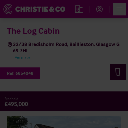
Account
Men
Propiedades
The Log Cabin
32/38 Bredisholm Road, Baillieston, Glasgow G
69 7HL
Ver mapa
Ref:
6854048
Freehold
£495,000
1
of
11