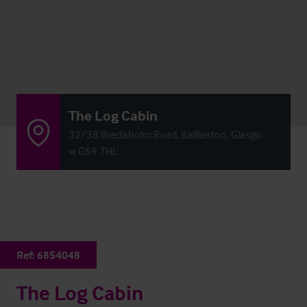
The Log Cabin
32/38 Bredisholm Road, Baillieston, Glasgo
w G69 7HL
Ref:
6854048
The Log Cabin