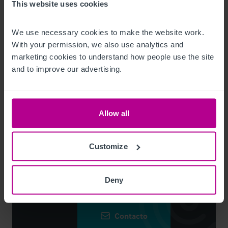
This website uses cookies
Descargar
We use necessary cookies to make the website work. 
With your permission, we also use analytics and 
Compartir por e-mail
marketing cookies to understand how people use the site 
and to improve our advertising.
Contacto
Allow all
Brian Sheldon
Regional Director
Customize
+44 7764 241 315
Deny
brian.sheldon@christie.com
Contacto