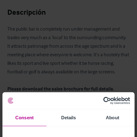
Descripción
The public bar is completely run under management and 
trades very much as a ‘local’ to the surrounding community. 
It attracts patronage from across the age spectrum and is a 
meeting place where everyone is welcome. It’s a hostelry that 
likes its sport and live sport whether it be horse racing, 
football or golf is always available on the large screens. 

Please download the sales brochure for full details.
Ubicación
Consent
Details
About
.
Log Cabin
Ref:
6854048