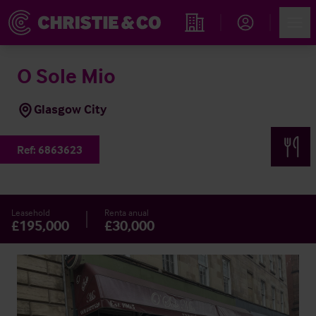
Account
Men
Propiedades
O Sole Mio
Glasgow City
Ref:
6863623
Leasehold
Renta anual
£195,000
£30,000