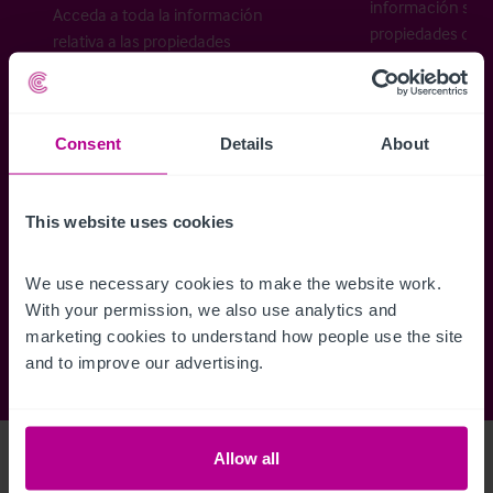
información sobr
Acceda a toda la información
propiedades disp
relativa a las propiedades
cómo desea recibi
disponibles, mapas de ubicación,
planos, visitas, folletos y mucho más.
Consent
Details
About
Regístrese ahora
This website uses cookies
¿Ya tiene una cuenta?
Iniciar sesión
We use necessary cookies to make the website work. 
With your permission, we also use analytics and 
marketing cookies to understand how people use the site 
and to improve our advertising.
Allow all
Access Property Details
Ref:
6863623