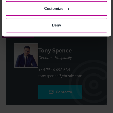
Customize
Login
or
Register
to view full details
Deny
Contacto
Tony Spence
Director - Hospitality
+44 7546 698 684
tony.spence@christie.com
Contacto