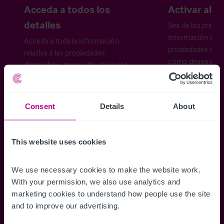
Acceda a todos los
Activar aler
detalles
Sea de los primer
información sobr
Acceda a toda la información
propiedades disp
relativa a las propiedades
cómo desea recibi
disponibles, mapas de ubicación,
planos, visitas, folletos y mucho más.
Consent
Details
About
Regístrese ahora
This website uses cookies
¿Ya tiene una cuenta?
Iniciar sesión
We use necessary cookies to make the website work. 
With your permission, we also use analytics and 
marketing cookies to understand how people use the site 
and to improve our advertising.