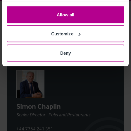
Access Property Details
Ref:
8867262
Allow all
Login
or
Register
to view full details
Customize
Deny
Contacto
Simon Chaplin
Senior Director - Pubs and Restaurants
+44 7764 241 351