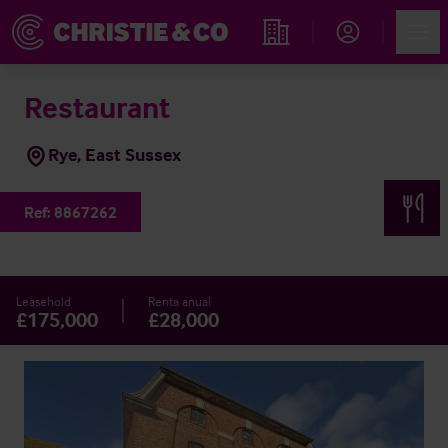
Account
Men
Propiedades
Restaurant
Rye, East Sussex
Ref:
8867262
Leasehold
Renta anual
£175,000
£28,000