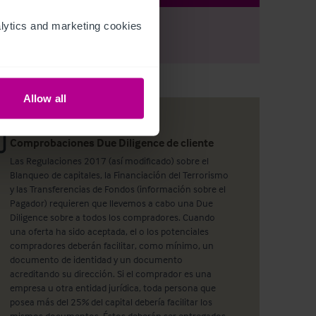
ytics and marketing cookies 
r
Register
to view full details
Allow all
Comprobaciones Due Diligence de cliente
Las Regulaciones 2017 (así modificado) sobre el
Blanqueo de capitales, la Financiación del Terrorismo
y las Transferencias de Fondos (información sobre el
Pagador) requieren que llevemos a cabo una Due
Diligence sobre a todos los compradores. Cuando
una oferta ha sido aceptada, el o los potenciales
compradores deberán facilitar, como mínimo, un
documento de identidad y un documento
acreditando su dirección. Si el comprador es una
empresa u otra entidad jurídica, toda persona que
posea más del 25% del capital debería facilitar los
mismos documentos. Éstos deberán ser entregados