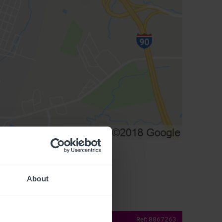
About
operty Details
Ref:
8867263