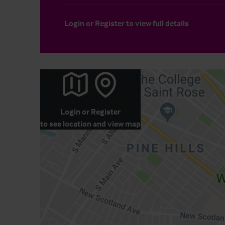
Login
or
Register
to view full details
Login
or
Register
to see location and view map