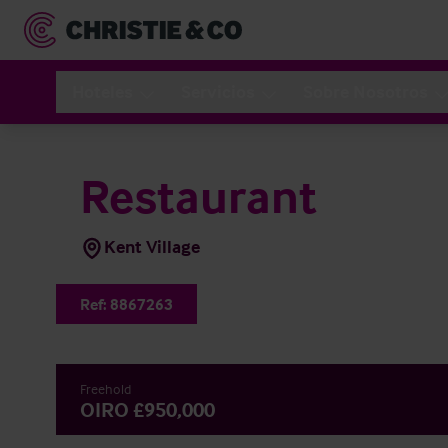
Hoteles
Servicios
Sobre Nosotros
Restaurant
Kent Village
Ref:
8867263
Freehold
OIRO £950,000