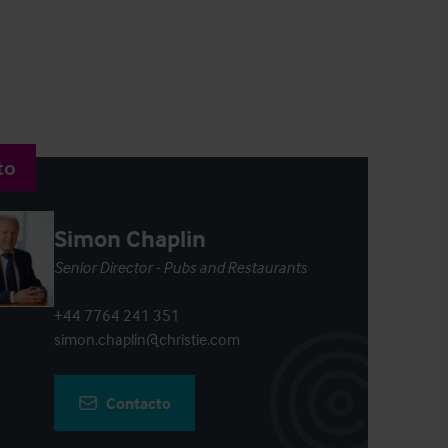
to
Simon Chaplin
Senior Director - Pubs and Restaurants
+44 7764 241 351
simon.chaplin@christie.com
Contacto