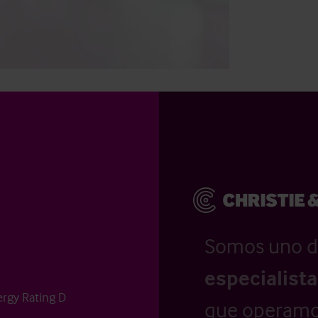
Somos uno d
especialist
ergy Rating D
que operamo