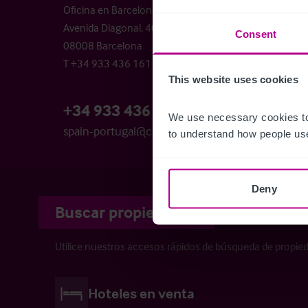
Oficina en Barcelona
Avenida Diagonal, 409, 5º B
Consent
Ser
08008 Barcelona
T +34 933 436 161
Tran
This website uses cookies
Cons
+34 933 436 161
We use necessary cookies to
spain-portugal@christie.com
to understand how people use
Deny
Buscar propiedades
Utilice nuestros accesos rápidos de búsqueda de propie
Hoteles en venta