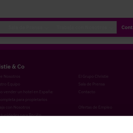
Sala de Prensa
Trabaja con Nosotros
Cont
istie & Co
e Nosotros
El Grupo Christie
tro Equipo
Sala de Prensa
 vender un hotel en España:
Contacto
completa para propietarios
aja con Nosotros
Ofertas de Empleo
tunidades para Recién
ciados