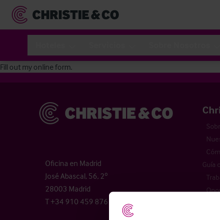
Hoteles
Servicios
Sobre Nosotros
Fill out my
online form
.
Christie & Co
Chr
Sobr
Nues
Cómo
Oficina en Madrid
Guía 
José Abascal, 56, 2º
Trab
28003 Madrid
Opor
T +34 910 459 876
Licen