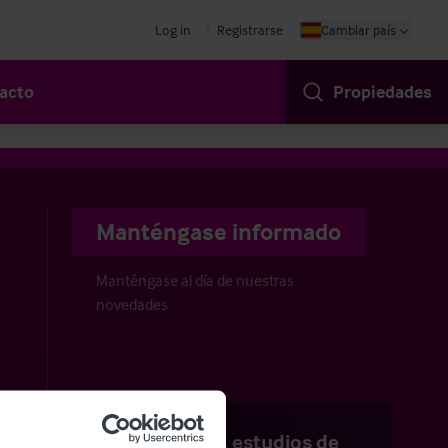
Log in
Registrarse
Cambiar país
acto
Propiedades
Manténgase informado
Manténgase al día de nuestras
novedades
Publicaciones, estudios de