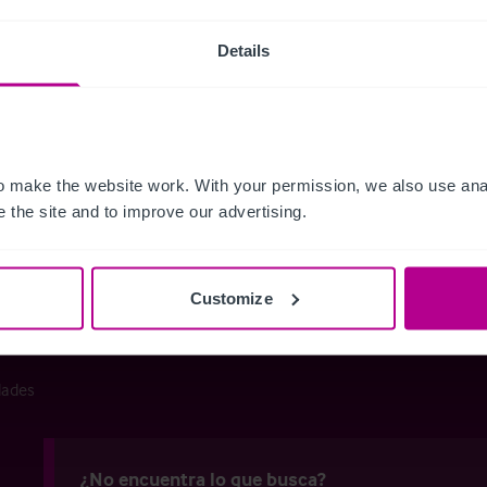
Details
vicios
sacciones Hoteleras
Valoración Corporativa
ultoría
Búsqueda de operador
 make the website work. With your permission, we also use anal
 the site and to improve our advertising.
Customize
dades
¿No encuentra lo que busca?