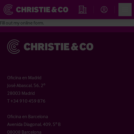
Account
Men
Propiedades
Fill out my
online form
.
Christie & Co
Oficina en Madrid
José Abascal, 56, 2º
28003 Madrid
T +34 910 459 876
Oficina en Barcelona
Avenida Diagonal, 409, 5º B
08008 Barcelona