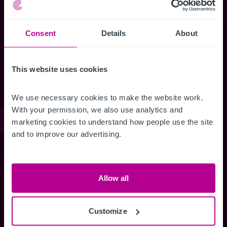
Oportunidades para Recién Licenciados
Servicios
Consent
Details
About
Transacciones Hoteleras
Valoración Corporativa
Consultoría
This website uses cookies
Búsqueda de operador
We use necessary cookies to make the website work. 
With your permission, we also use analytics and 
Manténgase informado
marketing cookies to understand how people use the site 
and to improve our advertising.
Manténgase al día de nuestras novedades
Allow all
Publicaciones, estudios de mercado y
Customize
perspectivas de los diferentes