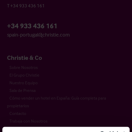
T +34 933 436 161
+34 933 436 161
spain-portugal@christie.com
Christie & Co
Sobre Nosotros
El Grupo Christie
Nuestro Equipo
Sala de Prensa
Cómo vender un hotel en España: Guía completa para
propietarios
Contacto
Trabaja con Nosotros
Ofertas de Empleo