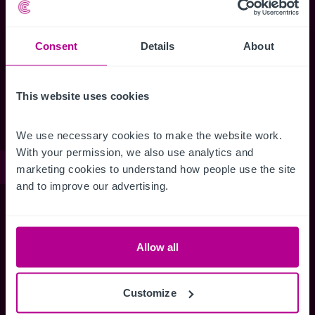
Oportunidades para Recién Licenciados
Servicios
Consent
Details
About
Transacciones Hoteleras
Valoración Corporativa
Consultoría
This website uses cookies
Búsqueda de operador
We use necessary cookies to make the website work. 
With your permission, we also use analytics and 
Manténgase informado
marketing cookies to understand how people use the site 
and to improve our advertising.
Manténgase al día de nuestras novedades
Allow all
Publicaciones, estudios de mercado y
Customize
perspectivas de los diferentes