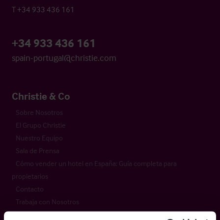
T +34 933 436 161
+34 933 436 161
spain-portugal@christie.com
Christie & Co
Sobre Nosotros
El Grupo Christie
Nuestro Equipo
Sala de Prensa
Cómo vender un hotel en España: Guía completa para
propietarios
Contacto
Trabaja con Nosotros
Ofertas de Empleo