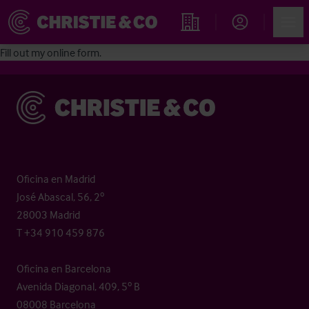
Account
Men
Propiedades
Fill out my
online form
.
Christie & Co
Oficina en Madrid
José Abascal, 56, 2º
28003 Madrid
T +34 910 459 876
Oficina en Barcelona
Avenida Diagonal, 409, 5º B
08008 Barcelona