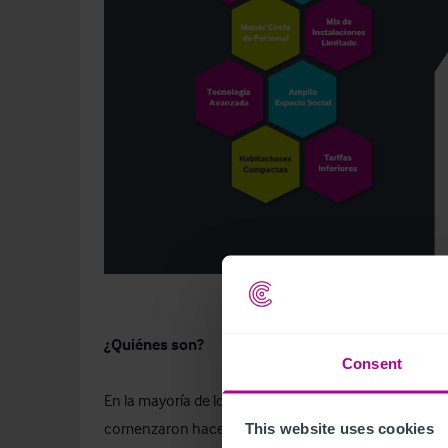
¿Quiénes son?
Consent
En la mayoría de los casos, estas compañías tienden
comenzaron hace una década a operar en Europa, sin
This website uses cookies