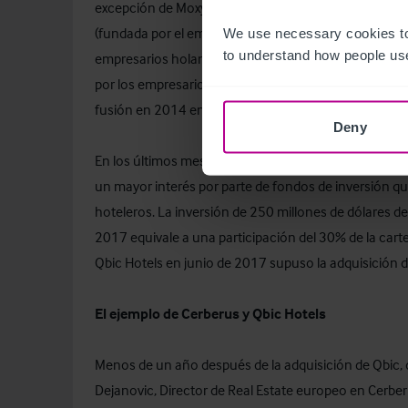
excepción de Moxy) y con ambiciosos planes de exp
(fundada por el empresario británico Simon Woodroff
We use necessary cookies to
to understand how people use
empresarios holandeses Paul Rinkens, Rino Soeters 
por los empresarios holandeses Rattan Chaddha y Mic
fusión en 2014 entre el holding de Ikea Vastint Hospita
Deny
En los últimos meses, se han producido dos importan
un mayor interés por parte de fondos de inversión q
hoteleros. La inversión de 250 millones de dólares d
2017 equivale a una participación del 30% de la carte
Qbic Hotels en junio de 2017 supuso la adquisición d
El ejemplo de Cerberus y Qbic Hotels
Menos de un año después de la adquisición de Qbic, 
Dejanovic
, Director de Real Estate europeo en
Cerber