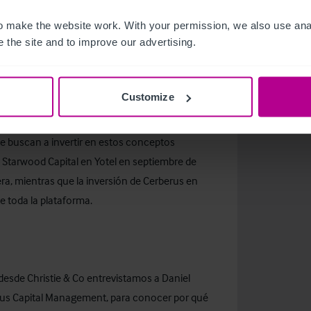
ansión global. Contamos con marcas como Yotel
e en 2007), Qbic Hotels (fundada por los
 make the website work. With your permission, we also use anal
 the site and to improve our advertising.
y Marcel Voermans en 2007), citizenM (fundada
hael Levie en 2008) y Moxy (resultado de la
lity y Marriott International).
Customize
tes adquisiciones en este mercado. Esto sugiere
ue buscan a invertir en estos conceptos
e Starwood Capital en Yotel en septiembre de
ra, mientras que la inversión de Cerberus en
e toda la plataforma.
desde Christie & Co entrevistamos a
Daniel
us Capital Management
, para conocer por qué