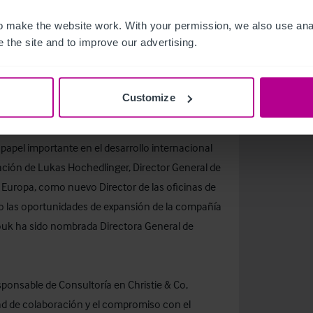
 sus mercados. Andreas Scriven fue nombrado
 make the website work. With your permission, we also use anal
o su esfuerzo a revisar y trabajar conjuntamente
 the site and to improve our advertising.
departamento dedicado al mercado asiático y a
e España, sino también de Estocolmo e Irlanda. El
as permite a Christie & Co ofrecer a sus clientes
Customize
icinas locales, sino que gozan de alcance global.
papel importante en el desarrollo internacional
ación de Lukas Hochedlinger, Director General de
e Europa, como nuevo Director de las oficinas de
o las oportunidades de expansión de la compañía
rouk ha sido nombrada Directora General de
sponsable de Consultoría en Christie & Co,
ad de colaboración y el compromiso con el