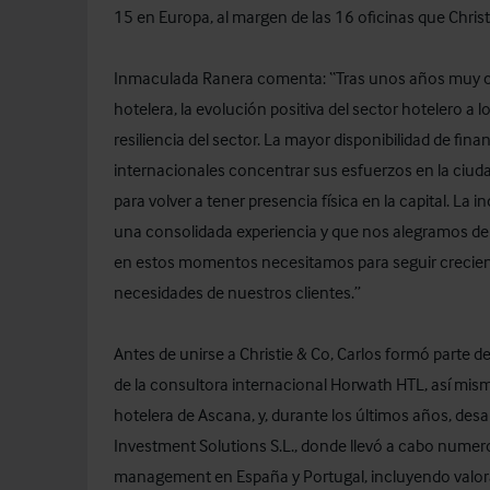
15 en Europa, al margen de las 16 oficinas que Chris
Inmaculada Ranera comenta: “Tras unos años muy co
hotelera, la evolución positiva del sector hotelero a l
resiliencia del sector. La mayor disponibilidad de fin
internacionales concentrar sus esfuerzos en la ciud
para volver a tener presencia física en la capital. La
una consolidada experiencia y que nos alegramos de i
en estos momentos necesitamos para seguir crecien
necesidades de nuestros clientes.”
Antes de unirse a Christie & Co, Carlos formó parte 
de la consultora internacional Horwath HTL, así mis
hotelera de Ascana, y, durante los últimos años, desa
Investment Solutions S.L., donde llevó a cabo numer
management en España y Portugal, incluyendo valora