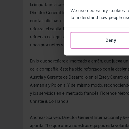
la importancia creciente de las oficinas europeas y
We use necessary cookies to
Director General Internacional en 2014 y ha dedicad
to understand how people use
con las oficinas europeas, así como a instaurar un 
reforzar el capital humano de las oficinas, no solo d
refuerzo del equipo internacional y de la red de oficin
Deny
unos productos y servicios que van más allá de las of
En lo que se refiere al mercado alemán, que juega un 
de la compañía, éste ha sido reforzado con la design
Austria y Gerente de Desarrollo en el Este y Centro d
Alemania y Polonia. Y del mismo modo, reconociend
y los servicios en el mercado francés, Florence Meb
Christie & Co Francia.
Andreas Scriven, Director General Internacional y Re
apunta: “Lo que une a nuestros equipos es la volunt