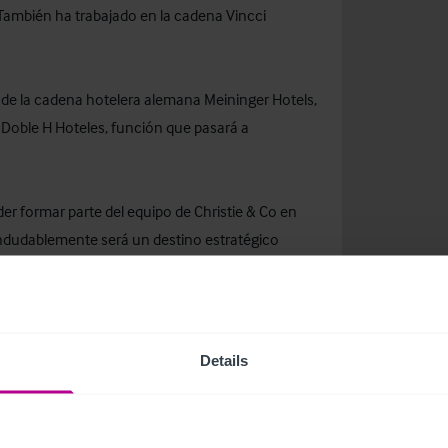
 También ha trabajado en la cadena Vincci
 de la cadena hotelera alemana Meininger Hotels,
Doble H Hoteles, función que pasará a
r formar parte del equipo de Christie & Co en
 indudablemente será un destino estratégico
 a impulsar la reactivación del mercado
ades que nos ofrece esta nueva etapa que
e la crisis financiera e inmobiliaria que hemos
rtar confianza a los inversores nacionales e
Details
turístico madrileño y español.”
ambios en su equipo internacional, que reflejan