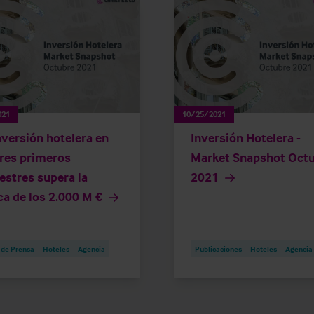
021
10/25/2021
nversión hotelera en
Inversión Hotelera -
tres primeros
Market Snapshot Oct
estres supera la
2021
a de los 2.000 M €
 de Prensa
Hoteles
Agencia
Publicaciones
Hoteles
Agencia