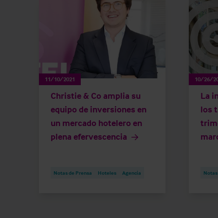
11/10/2021
10/26/2
Christie & Co amplia su
La i
equipo de inversiones en
los 
un mercado hotelero en
trim
plena efervescencia
marc
Notas de Prensa
Hoteles
Agencia
Notas