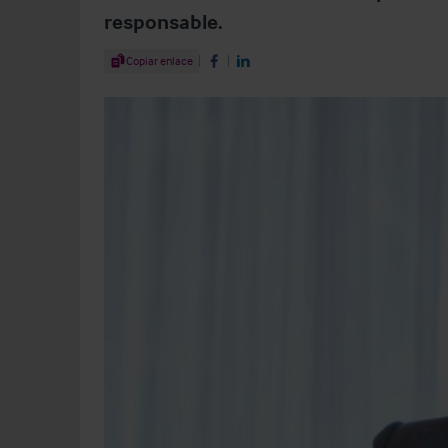
responsable.
Share Article
Copiar enlace
Share on Facebook
Share on LinkedIn