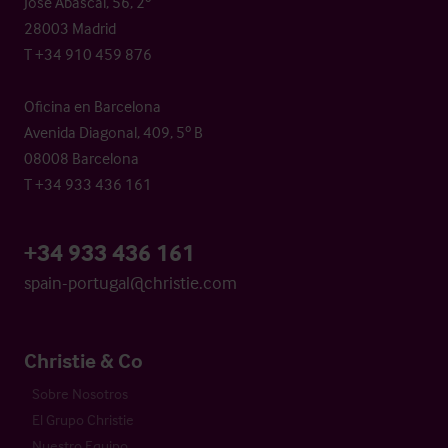
José Abascal, 56, 2º
28003 Madrid
T +34 910 459 876
Oficina en Barcelona
Avenida Diagonal, 409, 5º B
08008 Barcelona
T +34 933 436 161
+34 933 436 161
spain-portugal@christie.com
Christie & Co
Sobre Nosotros
El Grupo Christie
Nuestro Equipo