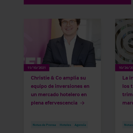
11/10/2021
10/26/2
Christie & Co amplia su
La i
equipo de inversiones en
los 
un mercado hotelero en
trim
plena efervescencia
marc
Notas de Prensa
Hoteles
Agencia
Notas