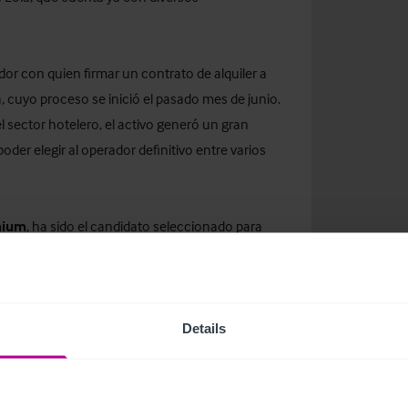
dor con quien firmar un contrato de alquiler a
, cuyo proceso se inició el pasado mes de junio.
l sector hotelero, el activo generó un gran
oder elegir al operador definitivo entre varios
mium
, ha sido el candidato seleccionado para
as en la azotea del edificio. El Grupo Premium
demás de tres restaurantes, tres terrazas y La
 espacio de 1.200 m2, con capacidad para 450
anto en este espacio como en los restaurantes.
Details
.L.
, comenta: ”Estamos muy contentos con
completa y cuidada rehabilitación del edificio,