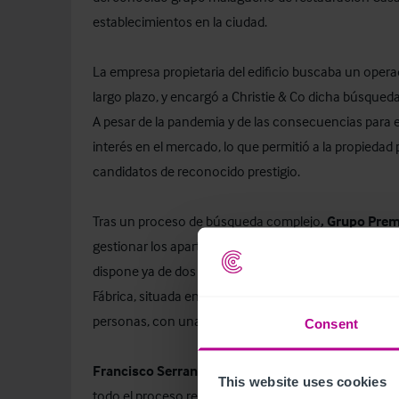
establecimientos en la ciudad.
La empresa propietaria del edificio buscaba un opera
largo plazo, y encargó a Christie & Co dicha búsqueda
A pesar de la pandemia y de las consecuencias para e
interés en el mercado, lo que permitió a la propiedad p
candidatos de reconocido prestigio.
Tras un proceso de búsqueda complejo
,
Grupo Pre
gestionar los apartamentos y las instalaciones situad
dispone ya de dos hoteles en el centro de la ciudad, a
Fábrica, situada en el barrio del Soho de Málaga, un
personas, con una innovadora oferta gastronómica t
Consent
Francisco Serrano
, Consejero y Gerente de
Laimo S
This website uses cookies
todo el proceso realizado en esta operación, desde la 