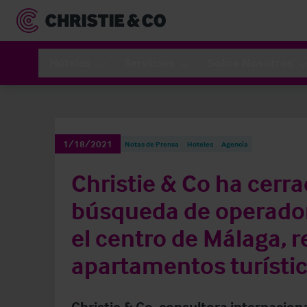
Hoteles
Servicios
Sobre Nosotros
1/18/2021
Notas de Prensa
Hoteles
Agencia
Christie & Co ha cerra
búsqueda de operador 
el centro de Málaga, 
apartamentos turísti
Christie & Co, consultora internaciona