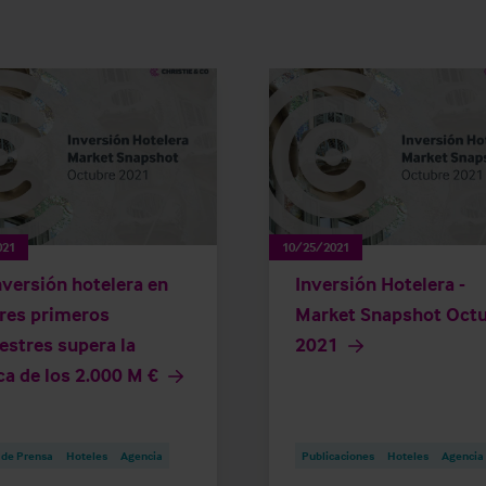
021
10/25/2021
nversión hotelera en
Inversión Hotelera -
tres primeros
Market Snapshot Oct
estres supera la
2021
a de los 2.000 M €
 de Prensa
Hoteles
Agencia
Publicaciones
Hoteles
Agencia