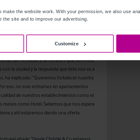
uipo de Christie & Co en la búsqueda del
 make the website work. With your permission, we also use anal
eccionado al Grupo Premium en unas
 the site and to improve our advertising.
omo por la cordialidad”.
mium
sigue confiando plenamente en el
Customize
co. “A pesar de los difíciles e inciertos
iones de movilidad y de horarios que sufrimos,
on la ciudad y la respuesta que ésta nos va a
mo, ha explicado: “Queremos fortalecer nuestra
 Por eso, no solo entramos en apartamentos
la calidad de nuestros establecimientos como el
ximos meses como Hotel. Sabemos que nos espera
 misma y ahí estaremos dando una oferta
 Portugal añade “Desde Christie & Co estamos