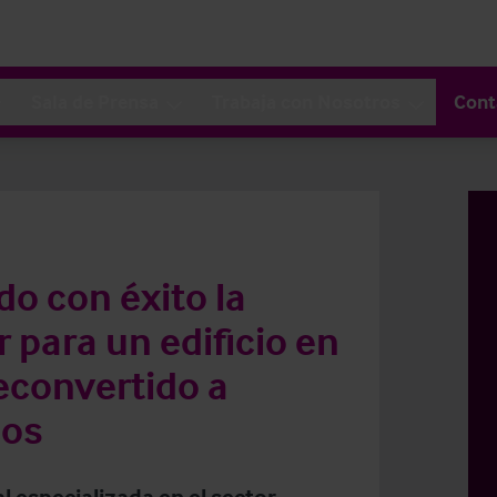
Sala de Prensa
Trabaja con Nosotros
Cont
do con éxito la
para un edificio en
reconvertido a
cos
l especializada en el sector