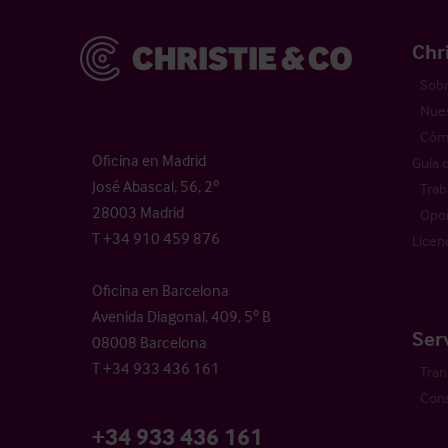
Christie & Co
Chr
Sobr
Nues
Cómo
Oficina en Madrid
Guía 
José Abascal, 56, 2º
Trab
28003 Madrid
Opor
T +34 910 459 876
Licen
Oficina en Barcelona
Avenida Diagonal, 409, 5º B
Ser
08008 Barcelona
T +34 933 436 161
Tran
Cons
+34 933 436 161