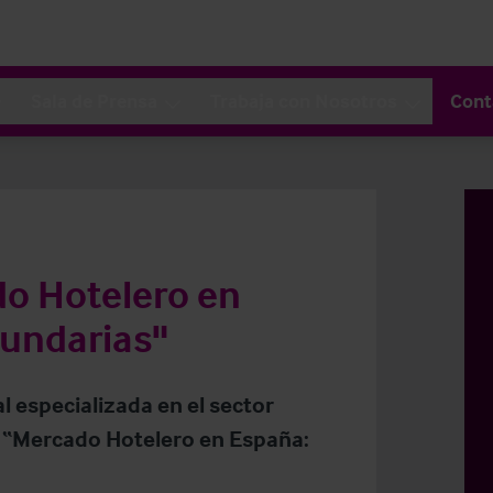
Sala de Prensa
Trabaja con Nosotros
Cont
do Hotelero en
undarias"
l especializada en el sector
: “Mercado Hotelero en España: