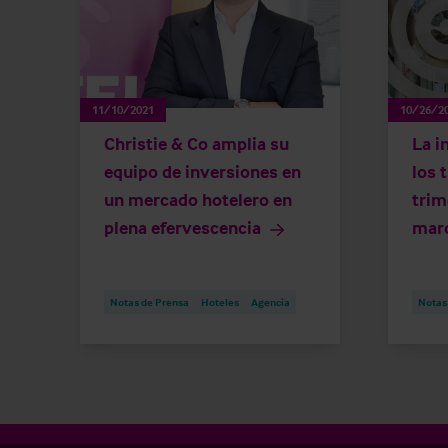
11/10/2021
10/26/2
Christie & Co amplia su
La i
equipo de inversiones en
los 
un mercado hotelero en
trim
plena efervescencia
marc
Notas de Prensa
Hoteles
Agencia
Notas