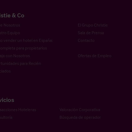
istie & Co
e Nosotros
El Grupo Christie
tro Equipo
Sala de Prensa
 vender un hotel en España:
Contacto
completa para propietarios
aja con Nosotros
Ofertas de Empleo
tunidades para Recién
ciados
vicios
sacciones Hoteleras
Valoración Corporativa
ultoría
Búsqueda de operador