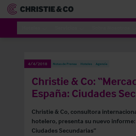
Hoteles
Servicios
Sobre Nosotros
4/4/2018
Notas de Prensa
Hoteles
Agencia
Christie & Co: “Merca
España: Ciudades Sec
Christie & Co, consultora internaciona
hotelero, presenta su nuevo informe
Ciudades Secundarias”