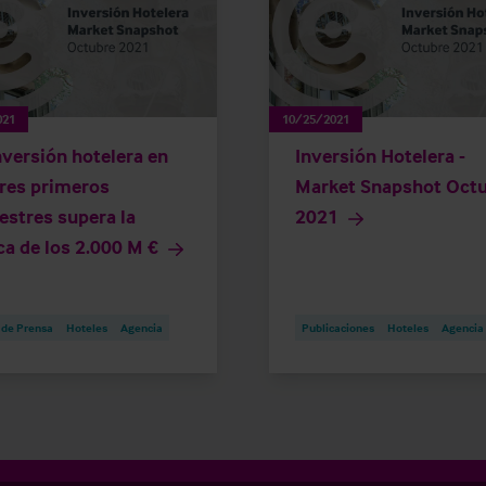
021
10/25/2021
nversión hotelera en
Inversión Hotelera -
tres primeros
Market Snapshot Oct
estres supera la
2021
a de los 2.000 M €
 de Prensa
Hoteles
Agencia
Publicaciones
Hoteles
Agencia