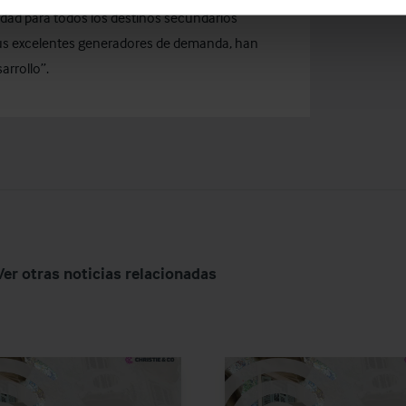
dad para todos los destinos secundarios
sus excelentes generadores de demanda, han
arrollo”.
Ver otras noticias relacionadas