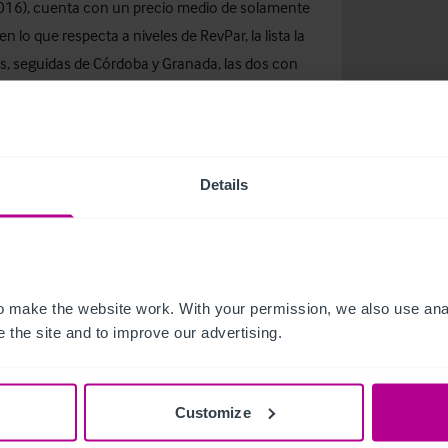
016), cuenta con un precio medio de solamente
n lo que respecta a niveles de RevPar, la lista la
, seguidas de Córdoba y Granada, las dos con
Details
lcanza un mayor porcentaje, con un 73% en 2017
n un 71%) y Córdoba (67%). Santiago de
jos de ocupación (59%), a pesar de ser la segunda
elera (148 hoteles en 2017), sólo superada por
 make the website work. With your permission, we also use anal
 the site and to improve our advertising.
ivisión de Consultoría de Christie & Co en España
Customize
méstico, así como el crecimiento del turismo