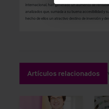
internacional, han generado un aumento de rentabili
analizados que, sumada a su buena accesibilidad y 
hecho de ellos un atractivo destino de inversión y des
Artículos relacionados