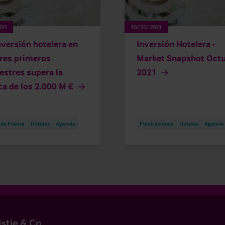
021
10/25/2021
nversión hotelera en
Inversión Hotelera -
tres primeros
Market Snapshot Oct
estres supera la
2021
a de los 2.000 M €
 de Prensa
Hoteles
Agencia
Publicaciones
Hoteles
Agencia
istie & Co