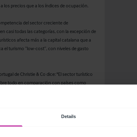
 los precios que a los índices de ocupación.
ompetencia del sector creciente de
n casi todas las categorías, con la excepción de
ísticos afecta más a la capital catalana que a
a el turismo “low-cost”, con niveles de gasto
ugal de Christie & Co dice: "El sector turístico
s, sobre todo en comparación con países como
 más volátiles. Es reconfortante ver que la
en nuestra encuesta ven el potencial de
crecimiento se verá reforzado por la
Details
elera y los socios externos con el fin de