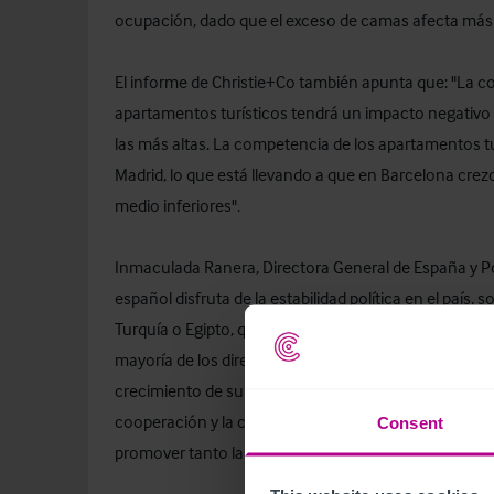
ocupación, dado que el exceso de camas afecta más a
El informe de Christie+Co también apunta que: "La c
apartamentos turísticos tendrá un impacto negativo e
las más altas. La competencia de los apartamentos tur
Madrid, lo que está llevando a que en Barcelona crezc
medio inferiores".
Inmaculada Ranera, Directora General de España y Port
español disfruta de la estabilidad política en el paí
Turquía o Egipto, que ahora son vistos como destinos
mayoría de los directores de hotel que participaron 
crecimiento de su ciudad en 2015. Sin embargo, este 
cooperación y la colaboración entre la comunidad hot
Consent
promover tanto la ciudades como los hoteles".