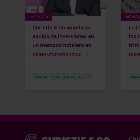
11/10/2021
10/26/2
Christie & Co amplia su
La i
equipo de inversiones en
los 
un mercado hotelero en
trim
plena efervescencia
marc
Notas de Prensa
Hoteles
Agencia
Notas
Christie & Co
Chr