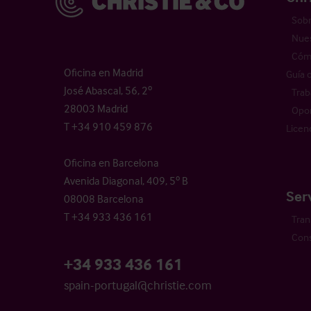
Sobr
Nues
Cómo
Oficina en Madrid
Guía 
José Abascal, 56, 2º
Trab
28003 Madrid
Opor
T +34 910 459 876
Licen
Oficina en Barcelona
Avenida Diagonal, 409, 5º B
Ser
08008 Barcelona
T +34 933 436 161
Tran
Cons
+34 933 436 161
spain-portugal@christie.com