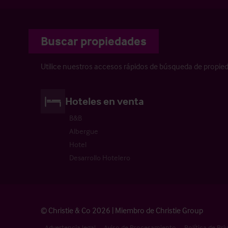
Buscar propiedades
Utilice nuestros accesos rápidos de búsqueda de propie
Hoteles en venta
B&B
Albergue
Hotel
Desarrollo Hotelero
© Christie & Co 2026 | Miembro de Christie Group
Advertencia legal
Aviso de Procesamiento
Política de Pri