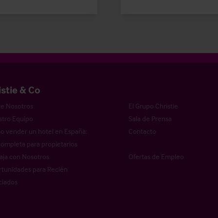
istie & Co
e Nosotros
El Grupo Christie
tro Equipo
Sala de Prensa
 vender un hotel en España:
Contacto
completa para propietarios
aja con Nosotros
Ofertas de Empleo
tunidades para Recién
ciados