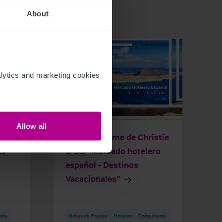
About
ytics and marketing cookies 
6/30/2021
Allow all
añol
Nuevo informe de Christie
es
& Co: "Mercado hotelero
español - Destinos
Vacacionales"
ría
Notas de Prensa
Hoteles
Consultoría