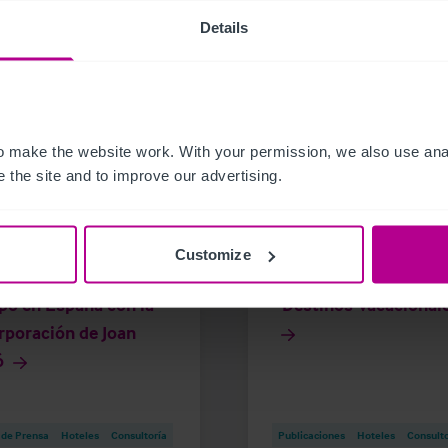
Details
 make the website work. With your permission, we also use anal
 the site and to improve our advertising.
21
6/30/2021
Customize
stie & Co amplía su
Mercado hotelero esp
po en España con la
- Destinos Vacacional
rporación de Joan
ó
 de Prensa
Hoteles
Consultoría
Publicaciones
Hoteles
Consulto