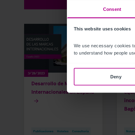
Consent
This website uses cookies
We use necessary cookies to
to understand how people use
3/28/2023
7/12/20
Deny
Desarrollo de Marcas
Chri
Internacionales en España
equi
inco
Bag
Publicaciones
Hoteles
Consultoría
Notas