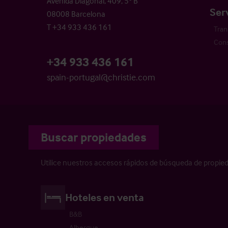
Avenida Diagonal, 409, 5º B
Ser
08008 Barcelona
T +34 933 436 161
Tran
Cons
+34 933 436 161
spain-portugal@christie.com
Buscar propiedades
Utilice nuestros accesos rápidos de búsqueda de propie
Hoteles en venta
B&B
Albergue