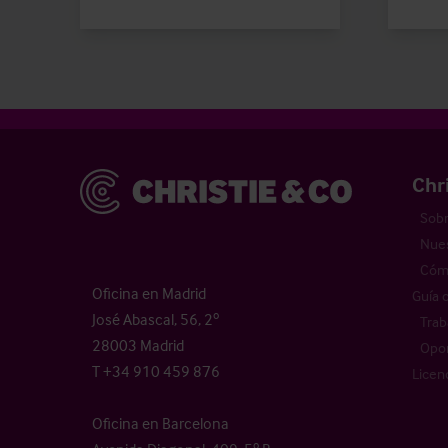
Christie & Co
Chr
Sobr
Nues
Cómo
Oficina en Madrid
Guía 
José Abascal, 56, 2º
Trab
28003 Madrid
Opor
T +34 910 459 876
Licen
Oficina en Barcelona