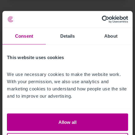
Consent
Details
About
This website uses cookies
We use necessary cookies to make the website work. 
With your permission, we also use analytics and 
marketing cookies to understand how people use the site 
7/12/2021
and to improve our advertising.
Christie & Co amplía su equipo en España
con la incorporación de Joan Bagó
Allow all
Notas de Prensa
Hoteles
Consultoría