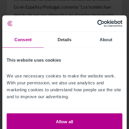
Co en España y Portugal, comenta “Los hoteles han
dejado de ser una alternativa en el sector de inversión
inmobiliaria para pasar a ser activos con atractivas
rentabilidades. Los actores de dicho mercado se han
profesionalizado y eso ha ayudado a que una parte
Consent
Details
About
importante de la liquidez disponible se invierta cada
vez más en el sector, tanto en hoteles urbanos como
This website uses cookies
vacacionales.”
We use necessary cookies to make the website work. 
With your permission, we also use analytics and 
marketing cookies to understand how people use the site 
and to improve our advertising.
Allow all
Artículos relacionados