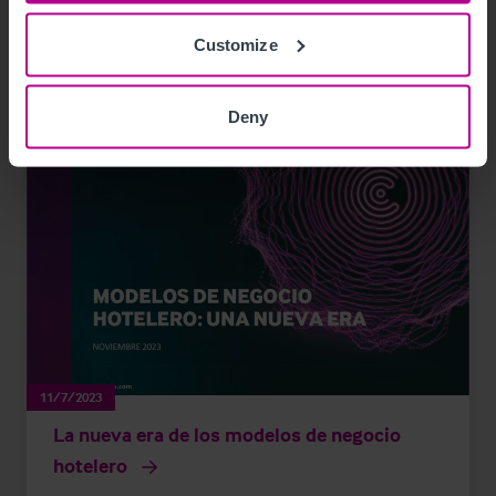
Customize
Ver otras noticias relacionadas
Deny
11/7/2023
La nueva era de los modelos de negocio
hotelero